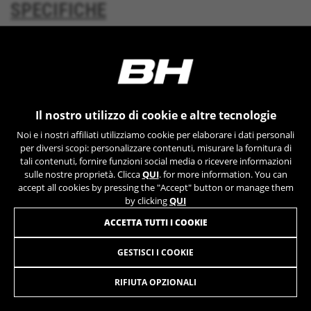
SPECIFICHE
YSC, CONSENT, PREF, VISITOR_INFO1_LIVE, GPS, yt-
remote-device-id, yt.innertube::requests,
yt.innertube::nextId, yt-remote-connected-devices, yt-
remote-session-app, yt-remote-cast-installed, yt-
DOWNLOADS
remote-session-name, yt-remote-fast-check-period,
cf_preload, cfuser, cf_lastActivity, _cfuser, cf_session,
cfStats, cfUserDate, cfFirstMonthVisit, cfuid,
cfUserSession, cf_preload, cf_session
GEOMETRIA
Il nostro utilizzo di cookie e altre tecnologie
Cookie prestazionali
Noi e i nostri affiliati utilizziamo cookie per elaborare i dati personali
Usiamo il tracciamento funzionale per
per diversi scopi: personalizzare contenuti, misurare la fornitura di
analizzare come viene utilizzato il nostro sito
tali contenuti, fornire funzioni social media o ricevere informazioni
sulle nostre proprietà. Clicca
QUI
. for more information. You can
web. Questi dati ci permettono di scoprire
MOLTO DI PIÙ
accept all cookies by pressing the "Accept" button or manage them
errori e sviluppare nuovi design. Ci permettono
by clicking
QUI
anche di testare l'efficacia del nostro sito web.
Inoltre, questi cookie forniscono informazioni
ACCETTA TUTTI I COOKIE
sull'analisi pubblicitaria e sull'affiliate
marketing.
GESTISCI I COOKIE
REBEL LYNX 5.5 LITE
3.099,90 €
da 258,00 € al
Cookie utilizzati:
mese
_ga, _gat, _gid
RIFIUTA OPZIONALI
I cookie indicati sono di proprietà di Google, Inc. Per
ottenere ulteriori informazioni sui cookie di Google
SELEZIONARE