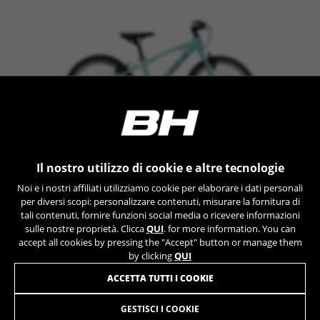
I cookie indicati sono di proprietà di Google, Inc. Per
ottenere ulteriori informazioni sui cookie di Google
visita l'indirizzo
https://policies.google.com/privacy/google-partners?
hl=en-US
Cookie di targeting/pubblicità
Noi (oltre alle piattaforme di social media come
Google, Facebook e Instagram) usiamo il
marketing tracking per fornirti offerte
personalizzate e darti l'esperienza completa di
EXPERT JUNIOR 20
Il nostro utilizzo di cookie e altre tecnologie
BH Bikes. Se non accetti questo tracking,
+ INFO
Noi e i nostri affiliati utilizziamo cookie per elaborare i dati personali
visualizzerai comunque le pubblicità di BH
per diversi scopi: personalizzare contenuti, misurare la fornitura di
K2003
409,90 €
Bikes casualmente su altre piattaforme.
COMPARA
tali contenuti, fornire funzioni social media o ricevere informazioni
Cookie utilizzati:
sulle nostre proprietà. Clicca
QUI
. for more information. You can
accept all cookies by pressing the "Accept" button or manage them
_fbp, fr, datr
by clicking
QUI
I cookie indicati sono di proprietà di Facebook. Per
ottenere ulteriori informazioni sui cookie di Facebook
ACCETTA TUTTI I COOKIE
visita l'indirizzo
https://www.facebook.com/policies/cookies/
GESTISCI I COOKIE