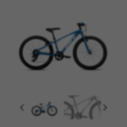
GESTISCI I COOKIE
RIFIUTA TUTTI I COOKIE
ACCETTA TUTTI I COOKIE
Cookie strettamente necessari
Usiamo i cookie necessari per fornire le funzioni
essenziali del sito web e per assicurarci che
alcune funzioni operino correttamente, come
l'opzione di accedere o aggiungere un prodotto
al carrello. Questo tracciamento è sempre
attivo.