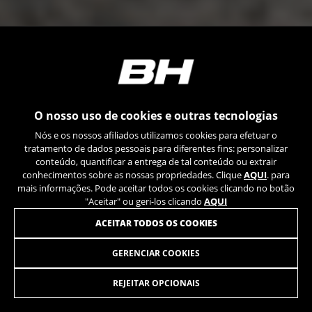
O nosso uso de cookies e outras tecnologias
Nós e os nossos afiliados utilizamos cookies para efetuar o
tratamento de dados pessoais para diferentes fins: personalizar
conteúdo, quantificar a entrega de tal conteúdo ou extrair
conhecimentos sobre as nossas propriedades. Clique
AQUI
. para
mais informações. Pode aceitar todos os cookies clicando no botão
"Aceitar" ou geri-los clicando
AQUI
ACEITAR TODOS OS COOKIES
GERENCIAR COOKIES
REJEITAR OPCIONAIS