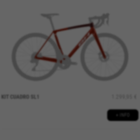
https://www.facebook.com/policies/cookies/
IDE, NID, ANID, DV, 1P_JAR
Os cookies indicados são propriedade da Google, Inc.
Poderá obter mais informações sobre os cookies da
Google em
#descriptionUrl#
Las cookies indicadas son titularidad de Emarsys.
Puedes obtener más información sobre las cookies de
Emarsys en
#descriptionUrl3#
Os cookies indicados são propriedade da Emarsys.
Pode obter mais informações sobre os cookies da
Emarsys em
https://emarsys.com/privacy-policy/
KIT CUADRO SL1
1.299,95 €
GUARDAR CONFIGURACIÓN
+ INFO
Você pode consultar novamente essas informações visitando a
seção de "Política de Cookies".