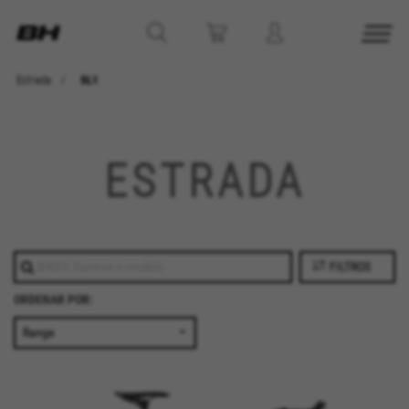
Estrada
SL1
ESTRADA
FILTROS
ORDENAR POR: