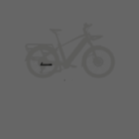
GERENCIAR COOKIES
REJEITAR TODOS OS COOKIES
ACEITAR TODOS OS COOKIES
Cookies estritamente necessários
Utilizamos os cookies necessários para permitir
operações essenciais do site e garantir que
determinadas funcionalidades funcionem
corretamente, tais como a opção de iniciar
sessão ou adicionar um produto ao seu
carrinho de compras.
Cookies usadas:
VSF516, COOKIELEGAL_BH_V2, bhbikes_langcountry,