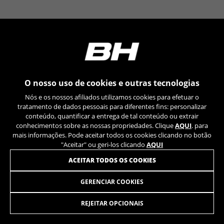
YSC, CONSENT, PREF, VISITOR_INFO1_LIVE, GPS, yt-
remote-device-id, yt.innertube::requests,
yt.innertube::nextId, yt-remote-connected-devices, yt-
remote-session-app, yt-remote-cast-installed, yt-
remote-session-name, yt-remote-fast-check-period,
cf_preload, cfuser, cf_lastActivity, _cfuser, cf_session,
cfStats, cfUserDate, cfFirstMonthVisit, cfuid,
cfUserSession, cf_preload, cf_session
O nosso uso de cookies e outras tecnologias
Cookies de desempenho
Nós e os nossos afiliados utilizamos cookies para efetuar o
Utilizamos um rastreamento funcional para
tratamento de dados pessoais para diferentes fins: personalizar
analisar a forma como o nosso site é utilizado.
conteúdo, quantificar a entrega de tal conteúdo ou extrair
conhecimentos sobre as nossas propriedades. Clique
AQUI
. para
Estes dados ajudam-nos a identificar erros e a
mais informações. Pode aceitar todos os cookies clicando no botão
desenvolver novos designs. Também nos
"Aceitar" ou geri-los clicando
AQUI
permite testar a eficácia do nosso site. Além
disso, estes cookies fornecem informações para
ACEITAR TODOS OS COOKIES
análise de publicidade e marketing de afiliados.
Cookies usadas:
GERENCIAR COOKIES
BASE V6
69,95
€
_ga, _gat, _gid
Os cookies indicados são propriedade da Google, Inc.
REJEITAR OPCIONAIS
Poderá obter mais informações sobre os cookies da
ADICIONAR AO CARRINHO
Google em
https://policies.google.com/privacy/google-