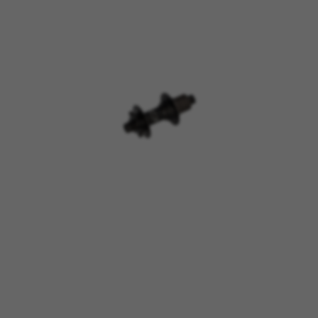
GERENCIAR COOKIES
REJEITAR TODOS OS COOKIES
ACEITAR TODOS OS COOKIES
Cookies estritamente necessários
Utilizamos os cookies necessários para permitir
operações essenciais do site e garantir que
determinadas funcionalidades funcionem
corretamente, tais como a opção de iniciar
sessão ou adicionar um produto ao seu
carrinho de compras.
Cookies usadas:
VSF516, COOKIELEGAL_BH_V2, bhbikes_langcountry,