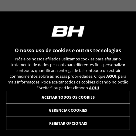
YSC, CONSENT, PREF, VISITOR_INFO1_LIVE, GPS, yt-
remote-device-id, yt.innertube::requests,
yt.innertube::nextId, yt-remote-connected-devices, yt-
remote-session-app, yt-remote-cast-installed, yt-
remote-session-name, yt-remote-fast-check-period,
cf_preload, cfuser, cf_lastActivity, _cfuser, cf_session,
cfStats, cfUserDate, cfFirstMonthVisit, cfuid,
cfUserSession, cf_preload, cf_session
O nosso uso de cookies e outras tecnologias
Cookies de desempenho
Nós e os nossos afiliados utilizamos cookies para efetuar o
Utilizamos um rastreamento funcional para
tratamento de dados pessoais para diferentes fins: personalizar
analisar a forma como o nosso site é utilizado.
conteúdo, quantificar a entrega de tal conteúdo ou extrair
conhecimentos sobre as nossas propriedades. Clique
AQUI
. para
Estes dados ajudam-nos a identificar erros e a
mais informações. Pode aceitar todos os cookies clicando no botão
desenvolver novos designs. Também nos
"Aceitar" ou geri-los clicando
AQUI
permite testar a eficácia do nosso site. Além
disso, estes cookies fornecem informações para
ACEITAR TODOS OS COOKIES
análise de publicidade e marketing de afiliados.
Cookies usadas:
GERENCIAR COOKIES
CARRETE TRASERO BOOST 12S
69,90
€
_ga, _gat, _gid
Os cookies indicados são propriedade da Google, Inc.
REJEITAR OPCIONAIS
Poderá obter mais informações sobre os cookies da
ADICIONAR AO CARRINHO
Google em
https://policies.google.com/privacy/google-