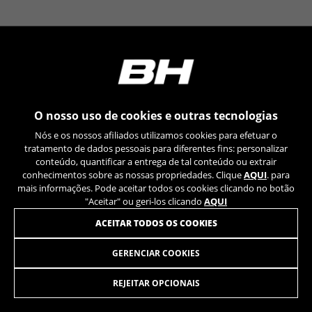
YSC, CONSENT, PREF, VISITOR_INFO1_LIVE, GPS, yt-
remote-device-id, yt.innertube::requests,
yt.innertube::nextId, yt-remote-connected-devices, yt-
remote-session-app, yt-remote-cast-installed, yt-
remote-session-name, yt-remote-fast-check-period,
cf_preload, cfuser, cf_lastActivity, _cfuser, cf_session,
cfStats, cfUserDate, cfFirstMonthVisit, cfuid,
cfUserSession, cf_preload, cf_session
O nosso uso de cookies e outras tecnologias
Cookies de desempenho
Nós e os nossos afiliados utilizamos cookies para efetuar o
Utilizamos um rastreamento funcional para
tratamento de dados pessoais para diferentes fins: personalizar
analisar a forma como o nosso site é utilizado.
conteúdo, quantificar a entrega de tal conteúdo ou extrair
conhecimentos sobre as nossas propriedades. Clique
AQUI
. para
Estes dados ajudam-nos a identificar erros e a
mais informações. Pode aceitar todos os cookies clicando no botão
desenvolver novos designs. Também nos
"Aceitar" ou geri-los clicando
AQUI
permite testar a eficácia do nosso site. Além
disso, estes cookies fornecem informações para
ACEITAR TODOS OS COOKIES
análise de publicidade e marketing de afiliados.
Cookies usadas:
GERENCIAR COOKIES
SET RUEDAS RX880-700C- GRX- 12SPEED
1.099,90
€
_ga, _gat, _gid
Os cookies indicados são propriedade da Google, Inc.
REJEITAR OPCIONAIS
Poderá obter mais informações sobre os cookies da
ADICIONAR AO CARRINHO
Google em
https://policies.google.com/privacy/google-