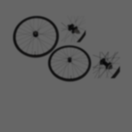
GERENCIAR COOKIES
REJEITAR TODOS OS COOKIES
ACEITAR TODOS OS COOKIES
Cookies estritamente necessários
Utilizamos os cookies necessários para permitir
operações essenciais do site e garantir que
determinadas funcionalidades funcionem
corretamente, tais como a opção de iniciar
sessão ou adicionar um produto ao seu
carrinho de compras.
Cookies usadas:
VSF516, COOKIELEGAL_BH_V2, bhbikes_langcountry,