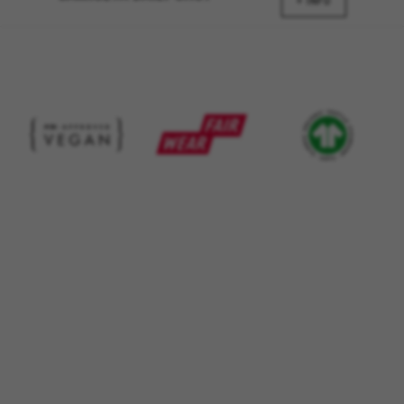
+ INFO
Cookies utilizadas:
_ga, _gat, _gid
Las cookies indicadas son titularidad de Google, Inc.
Puedes obtener más información sobre las cookies de
Google en
https://policies.google.com/privacy/google-
partners?hl=en-US
Cookies dirigidas/publicidad
Estas cookies pueden ser establecidas a través
de nuestro sitio por nuestros socios
publicitarios. Pueden ser utilizadas por esas
empresas para crear un perfil de sus intereses
y mostrarle anuncios relevantes en otros sitios.
No almacenan directamente información
personal, sino que se basan en la identificación
única de su navegador y dispositivo de Internet.
Cookies utilizadas:
_fbp, fr, datr
Las cookies indicadas son titularidad de Facebook.
Puedes obtener más información sobre las cookies de
Facebook en