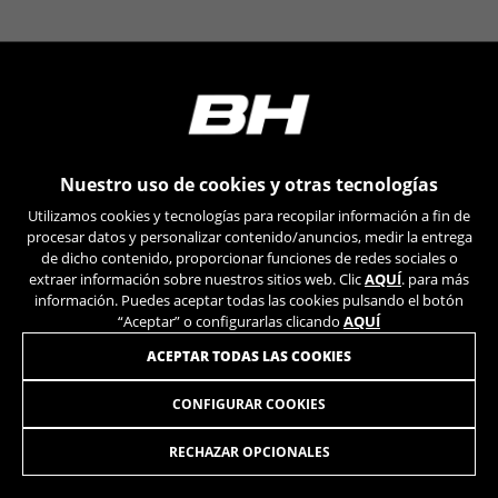
https://www.facebook.com/policies/cookies/
IDE, NID, ANID, DV, 1P_JAR
Las cookies indicadas son titularidad de Google, Inc.
Puedes obtener más información sobre las cookies de
Google en
https://policies.google.com/technologies/types
Nuestro uso de cookies y otras tecnologías
Las cookies indicadas son titularidad de Emarsys.
Utilizamos cookies y tecnologías para recopilar información a fin de
Puedes obtener más información sobre las cookies de
Emarsys en
#descriptionUrl3#
procesar datos y personalizar contenido/anuncios, medir la entrega
de dicho contenido, proporcionar funciones de redes sociales o
Las cookies indicadas son titularidad de Emarsys.
extraer información sobre nuestros sitios web. Clic
AQUÍ
. para más
Puedes obtener más información sobre las cookies de
Emarsys en
https://emarsys.com/privacy-policy/
información. Puedes aceptar todas las cookies pulsando el botón
“Aceptar” o configurarlas clicando
AQUÍ
ÚNETE A NUESTRA NEWSLETTER
ACEPTAR TODAS LAS COOKIES
GUARDAR CONFIGURACIÓN
CONFIGURAR COOKIES
Puedes volver a consultar esta información visitando la sección
RECHAZAR OPCIONALES
de "Política de cookies".