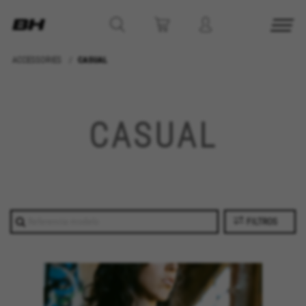
ACCESSORIES
CASUAL
CONFIGURACIÓN DE COOKIES
CASUAL
RECHAZAR TODAS LAS COOKIES
ACEPTAR TODAS LAS COOKIES
FILTROS
Cookies necesarias
Estas cookies son necesarias para que el sitio
web funcione y no se pueden desactivar en
nuestros sistemas. Puede configurar su
navegador para bloquear o alertar sobre estas
cookies, pero alguna áreas del sitio no