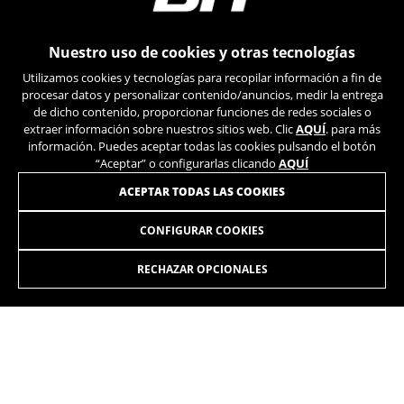
_ga, _gat, _gid
Las cookies indicadas son titularidad de Google, Inc.
Puedes obtener más información sobre las cookies de
Nuestro uso de cookies y otras tecnologías
Google en
https://policies.google.com/privacy/google-
partners?hl=en-US
Utilizamos cookies y tecnologías para recopilar información a fin de
procesar datos y personalizar contenido/anuncios, medir la entrega
de dicho contenido, proporcionar funciones de redes sociales o
Cookies dirigidas/publicidad
extraer información sobre nuestros sitios web. Clic
AQUÍ
. para más
Estas cookies pueden ser establecidas a través
información. Puedes aceptar todas las cookies pulsando el botón
de nuestro sitio por nuestros socios
“Aceptar” o configurarlas clicando
AQUÍ
publicitarios. Pueden ser utilizadas por esas
ÚNETE A NUESTRA NEWSLETTER
ACEPTAR TODAS LAS COOKIES
empresas para crear un perfil de sus intereses
y mostrarle anuncios relevantes en otros sitios.
CONFIGURAR COOKIES
No almacenan directamente información
personal, sino que se basan en la identificación
única de su navegador y dispositivo de Internet.
RECHAZAR OPCIONALES
Cookies utilizadas:
_fbp, fr, datr
INSTAGRAM
TIK TOK
Las cookies indicadas son titularidad de Facebook.
Puedes obtener más información sobre las cookies de
YOUTUBE
FACEBOOK
Facebook en
https://www.facebook.com/policies/cookies/
TWITTER
SPOTIFY