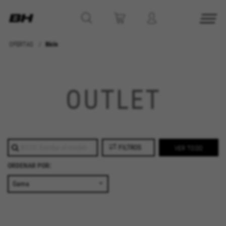
OFERTAS
Bicis
CONFIGURACIÓN DE COOKIES
RECHAZAR TODAS LAS COOKIES
OUTLET
ACEPTAR TODAS LAS COOKIES
Cookies necesarias
FILTROS
VER TODO
Estas cookies son necesarias para que el sitio
ORDENAR POR:
web funcione y no se pueden desactivar en
nuestros sistemas. Puede configurar su
navegador para bloquear o alertar sobre estas
cookies, pero alguna áreas del sitio no
funcionarán. Estas cookies no almacenan
ninguna información de identificación personal.