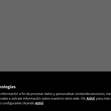
n visitando la sección de "Política de cookies".
nologías
r información a fin de procesar datos y personalizar contenido/anuncios, me
ÚNETE A NUESTRA NEWSLETTER
iales o extraer información sobre nuestros sitios web. Clic
AQUÍ
. para más
o configurarlas clicando
AQUÍ