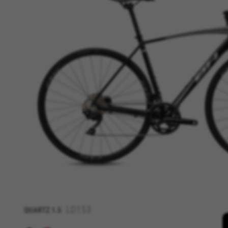
CONFIGURACIÓN DE COOKI
Cookies necesarias
Estas cookies son necesarias 
navegador para bloquear o ale
ninguna información de identi
Cookies utilizadas:
VSF516, COOKIELEGAL_BH_V2, bhbi
yt.innertube::nextId, yt-remote-
cf_preload, cfuser, cf_lastActivit
Cookies de rendimiento
Utilizamos el seguimiento func
detectar errores y desarrolla
información que recogen estas
Cookies utilizadas:
_ga, _gat, _gid
LD153
QUARTZ
1.5
Las cookies indicadas son titula
https://policies.google.com/pri