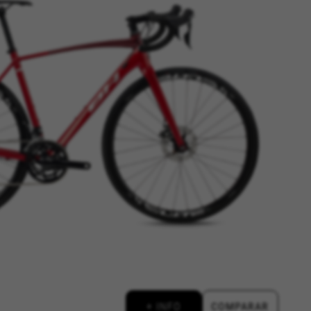
ACEPTAR TODAS LAS COOKIES
os sistemas. Puede configurar su
án. Estas cookies no almacenan
d, yt.innertube::requests,
n-name, yt-remote-fast-check-period,
eload, cf_session
Esta información nos ayuda a
d de nuestro sitio web. Toda la
+ INFO
COMPARAR