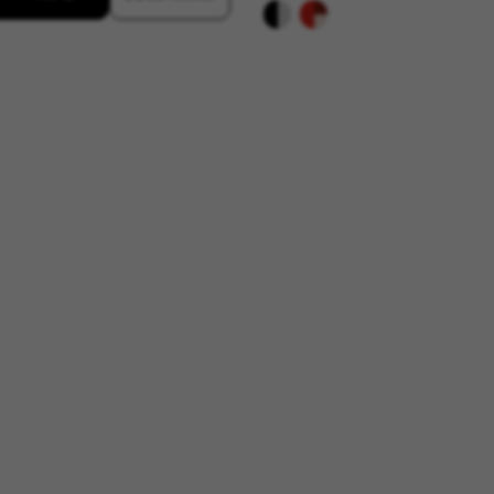
lecidas a través de nuestro sitio por nuestros socios publicitarios
 de sus intereses y mostrarle anuncios relevantes en otros sitios
 se basan en la identificación única de su navegador y dispositivo 
aridad de Facebook. Puedes obtener más información sobre las cookies de Facebook 
es/cookies/
ridad de Google, Inc. Puedes obtener más información sobre las cookies de Google en
nologies/types
aridad de Emarsys. Puedes obtener más información sobre las cookies de Emarsys en
aridad de Emarsys. Puedes obtener más información sobre las cookies de Emarsys en