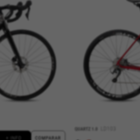
ES
RECHAZAR TODAS LAS COOKIES
para que el sitio web funcione y no se pueden desactivar en nuestr
rtar sobre estas cookies, pero alguna áreas del sitio no funcionar
ficación personal.
kes_langcountry, YSC, CONSENT, PREF, VISITOR_INFO1_LIVE, GPS, yt-remote-device-i
connected-devices, yt-remote-session-app, yt-remote-cast-installed, yt-remote-sessio
y, _cfuser, cf_session, cfStats, cfUserDate, cfFirstMonthVisit, cfuid, cfUserSession, cf_pr
ional para analizar la forma en que se utiliza nuestro sitio web. 
r nuevos diseños. También nos permite poner a prueba la efectivida
 cookies es agregada y, por lo tanto, es anónima.
LD103
QUARTZ
1.0
ridad de Google, Inc. Puedes obtener más información sobre las cookies de Google en
vacy/google-partners?hl=en-US
+ INFO
COMPARAR