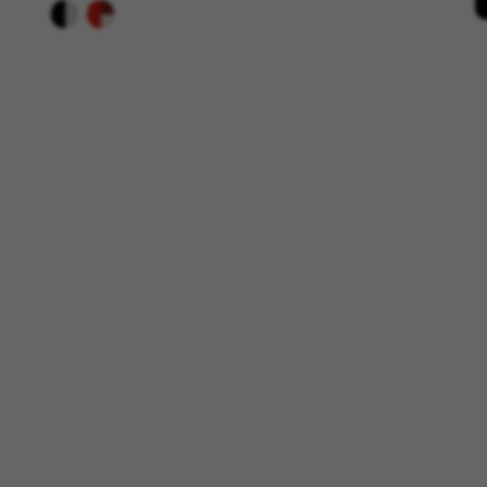
Cookies dirigidas/publicidad
Estas cookies pueden ser estab
empresas para crear un perfil
información personal, sino que
Cookies utilizadas:
_fbp, fr, datr
Las cookies indicadas son titul
https://www.facebook.com/polici
IDE, NID, ANID, DV, 1P_JAR
Las cookies indicadas son titula
https://policies.google.com/tech
Las cookies indicadas son titul
Las cookies indicadas son titul
GUARDAR CONFIGURACIÓN