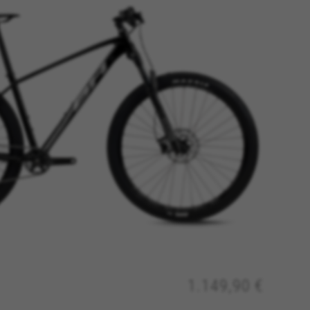
ACCEPTER TOUS LES COOKIES
rantir le bon fonctionnement de
1.149,90 €
uivi est activé en permanence