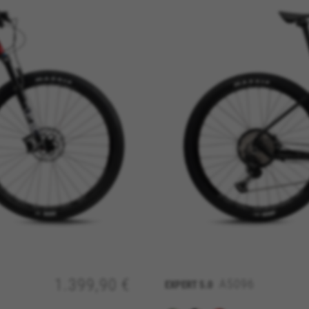
REFUSER TOUS LES COOKIES
res
igatoires pour assurer l’exploitation essentielle du web et pour ga
1.399,90 €
A5096
EXPERT
5.0
e la connexion au site ou l’ajout d’un produit à votre panier. Ce s