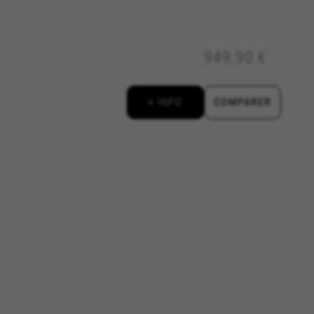
 de Facebook à l’adresse
949,90 €
s de Google à l’adresse
#descriptionUrl#
+ INFO
COMPARER
#descriptionUrl3#
sur
https://emarsys.com/privacy-policy/