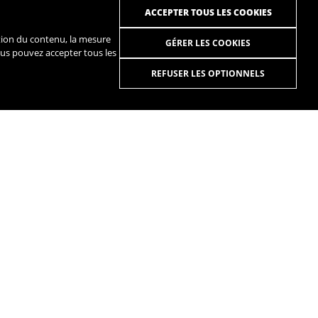
ACCEPTER TOUS LES COOKIES
sation du contenu, la mesure
GÉRER LES COOKIES
ous pouvez accepter tous les
REFUSER LES OPTIONNELS
R
SPOTIFY