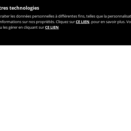
tres technologies
traiter les données personnelles à différentes fins, telles que la personnali
INSCRIVEZ-VOUS À NOTRE NEWSLETTER
’informations sur nos propriétés. Cliquez sur
CE LIEN
. pour en savoir plus. V
 les gérer en cliquant sur
CE LIEN
TIK TOK
YOUTUBE
FACEBOOK
TWITTE