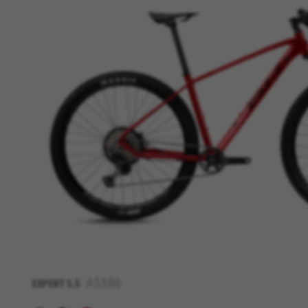
GÉRER LES COOKIES
Cookies strictement nécessai
Nous utilisons des cookies obl
A5596
EXPERT
5.5
certaines fonctionnalités,comm