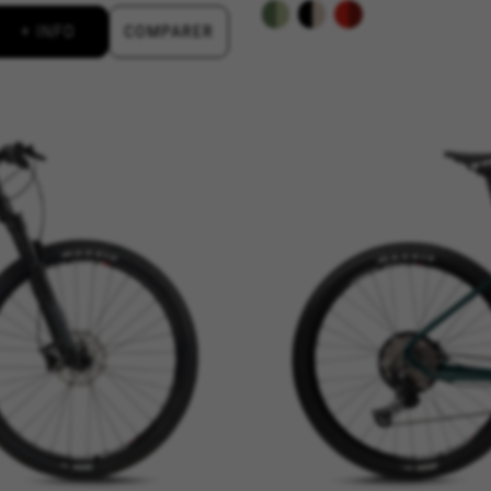
kes_langcountry, YSC, CONSENT, PREF, VISITOR_INFO1_LIVE, GPS, yt-remote-device-i
+ INFO
COMPARER
connected-devices, yt-remote-session-app, yt-remote-cast-installed, yt-remote-sessio
y, _cfuser, cf_session, cfStats, cfUserDate, cfFirstMonthVisit, cfuid, cfUserSession, cf_pr
onnel pour analyser la façon dont notre site web est utilisé. Ces 
nt de nouvelles fonctionnalités. Cela nous permet également de teste
nt des informations pour l’analyse publicitaire et le marketing d’aff
priété de Google, Inc. Vous pouvez obtenir de plus amples informations sur les cookie
vacy/google-partners?hl=en-US
s des réseaux sociaux tels que Google, Facebook et Instagram) util
sées afin de vous faire profiter de l’expérience complète BH Bikes. 
blicités de BH Bikes sur d’autres plateformes, mais plus aléatoires