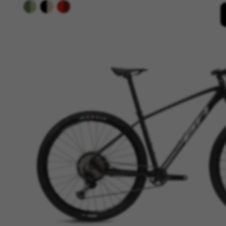
Cookies utilisées :
VSF516, COOKIELEGAL_BH_V2, bhbi
yt.innertube::nextId, yt-remote-
cf_preload, cfuser, cf_lastActivit
Cookies de performance
Nous réalisons un suivi foncti
des erreurs et à mettre au poi
En outre, ces cookies fournisse
Cookies utilisées :
_ga, _gat, _gid
Les cookies indiqués sont la pro
https://policies.google.com/pri
Cookies de ciblage/publicité
Nous (ainsi que les plateforme
proposer des offres personnali
vous continuerez à voir des pu
Cookies utilisées :