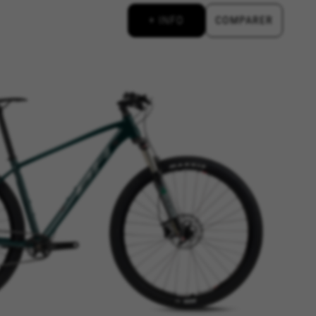
d, yt.innertube::requests,
+ INFO
COMPARER
n-name, yt-remote-fast-check-period,
eload, cf_session
données nous aident à découvrir
r l’efficacité de notre site web.
iliation.
s de Google à l’adresse
isons le suivi marketing pour
Si vous n’acceptez pas ce suivi,
.