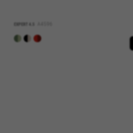
_fbp, fr, datr
Les cookies indiqués sont la pro
https://www.facebook.com/polici
A4596
EXPERT
4.5
IDE, NID, ANID, DV, 1P_JAR
Les cookies indiqués sont la pro
Las cookies indicadas son titul
Les cookies indiqués sont la pro
GUARDAR CONFIGURACIÓN
Vous pouvez consulter à nouveau ces info