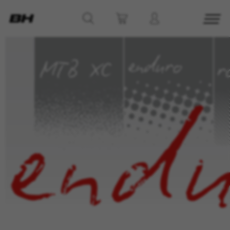
GÉRER LES COOKIES
REFUSER TOUS LES COOKIES
ACCEPTER TOUS LES COOKIES
Cookies strictement nécessaires
Nous utilisons des cookies obligatoires pour
assurer l’exploitation essentielle du web et pour
garantir le bon fonctionnement de certaines
fonctionnalités,comme la connexion au site ou
l’ajout d’un produit à votre panier. Ce suivi est
activé en permanence
Cookies utilisées :