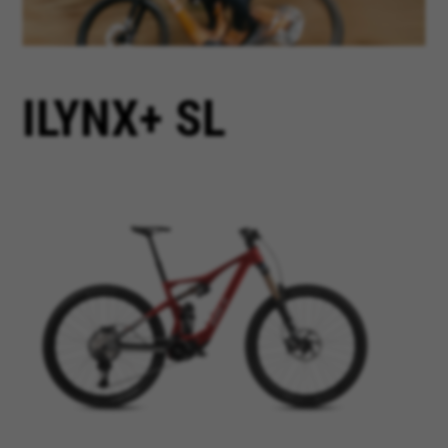
ILYNX+ SL