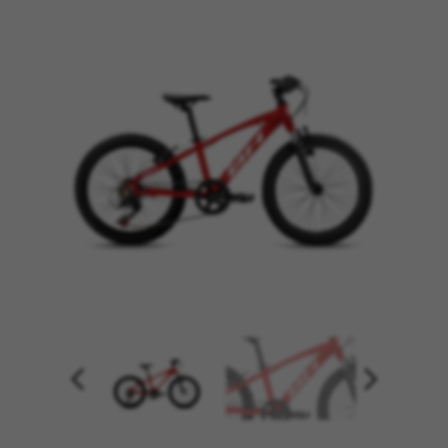
GÉRER LES COOKIES
REFUSER TOUS LES COOKIES
ACCEPTER TOUS LES COOKIES
Cookies strictement nécessaires
Nous utilisons des cookies obligatoires pour
assurer l’exploitation essentielle du web et pour
garantir le bon fonctionnement de certaines
fonctionnalités,comme la connexion au site ou
l’ajout d’un produit à votre panier. Ce suivi est
activé en permanence