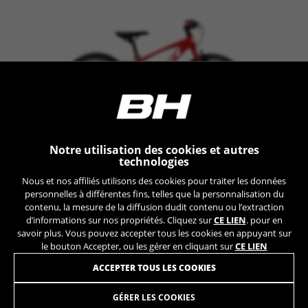
Les cookies indiqués sont la propriété de Google, Inc.
Vous pouvez obtenir de plus amples informations sur
les cookies de Google à l’adresse
https://policies.google.com/privacy/google-partners?
hl=en-US
Cookies de ciblage/publicité
Nous (ainsi que les plateformes des réseaux
sociaux tels que Google, Facebook et Instagram)
utilisons le suivi marketing pour proposer des
Notre utilisation des cookies et autres
offres personnalisées afin de vous faire profiter
EXPERT JUNIOR 20
technologies
de l’expérience complète BH Bikes. Si vous
+ INFO
Nous et nos affiliés utilisons des cookies pour traiter les données
n’acceptez pas ce suivi, vous continuerez à voir
personnelles à différentes fins, telles que la personnalisation du
K2003
409,90 €
des publicités de BH Bikes sur d’autres
COMPARER
contenu, la mesure de la diffusion dudit contenu ou l’extraction
plateformes, mais plus aléatoires.
d’informations sur nos propriétés. Cliquez sur
CE LIEN
. pour en
Cookies utilisées :
savoir plus. Vous pouvez accepter tous les cookies en appuyant sur
le bouton Accepter, ou les gérer en cliquant sur
CE LIEN
_fbp, fr, datr
Les cookies indiqués sont la propriété de Facebook.
ACCEPTER TOUS LES COOKIES
Vous pouvez obtenir de plus amples informations sur
les cookies de Facebook à l’adresse
GÉRER LES COOKIES
https://www.facebook.com/policies/cookies/
469,90 €
à partir de 39,00 €