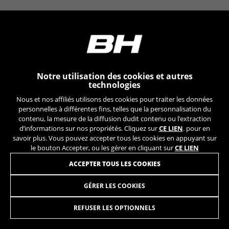
YSC, CONSENT, PREF, VISITOR_INFO1_LIVE, GPS, yt-
remote-device-id, yt.innertube::requests,
yt.innertube::nextId, yt-remote-connected-devices, yt-
remote-session-app, yt-remote-cast-installed, yt-
remote-session-name, yt-remote-fast-check-period,
cf_preload, cfuser, cf_lastActivity, _cfuser, cf_session,
cfStats, cfUserDate, cfFirstMonthVisit, cfuid,
cfUserSession, cf_preload, cf_session
Notre utilisation des cookies et autres
technologies
Cookies de performance
Nous et nos affiliés utilisons des cookies pour traiter les données
Nous réalisons un suivi fonctionnel pour
personnelles à différentes fins, telles que la personnalisation du
analyser la façon dont notre site web est utilisé.
contenu, la mesure de la diffusion dudit contenu ou l’extraction
d’informations sur nos propriétés. Cliquez sur
CE LIEN
. pour en
Ces données nous aident à découvrir des
savoir plus. Vous pouvez accepter tous les cookies en appuyant sur
erreurs et à mettre au point de nouvelles
le bouton Accepter, ou les gérer en cliquant sur
CE LIEN
fonctionnalités. Cela nous permet également de
tester l’efficacité de notre site web. En outre, ces
ACCEPTER TOUS LES COOKIES
cookies fournissent des informations pour
l’analyse publicitaire et le marketing d’affiliation.
GÉRER LES COOKIES
CAMARA 26X1.00 SV
3,95
€
Cookies utilisées :
_ga, _gat, _gid
REFUSER LES OPTIONNELS
AJOUTER AU PANIER
Les cookies indiqués sont la propriété de Google, Inc.
Vous pouvez obtenir de plus amples informations sur