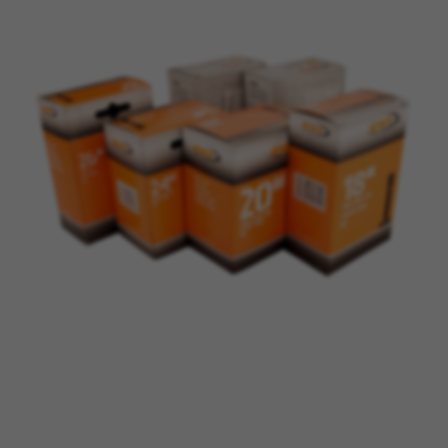
GÉRER LES COOKIES
REFUSER TOUS LES COOKIES
ACCEPTER TOUS LES COOKIES
Cookies strictement nécessaires
Nous utilisons des cookies obligatoires pour
assurer l’exploitation essentielle du web et pour
garantir le bon fonctionnement de certaines
fonctionnalités,comme la connexion au site ou
l’ajout d’un produit à votre panier. Ce suivi est
activé en permanence
Cookies utilisées :
VSF516, COOKIELEGAL_BH_V2, bhbikes_langcountry,