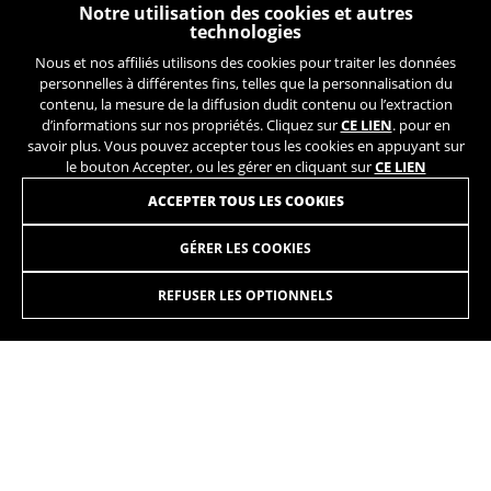
Notre utilisation des cookies et autres
technologies
Nous et nos affiliés utilisons des cookies pour traiter les données
personnelles à différentes fins, telles que la personnalisation du
contenu, la mesure de la diffusion dudit contenu ou l’extraction
d’informations sur nos propriétés. Cliquez sur
CE LIEN
. pour en
savoir plus. Vous pouvez accepter tous les cookies en appuyant sur
le bouton Accepter, ou les gérer en cliquant sur
CE LIEN
INSCRIVEZ-VOUS À NOTRE NEWSLETTER
ACCEPTER TOUS LES COOKIES
GÉRER LES COOKIES
REFUSER LES OPTIONNELS
INSTAGRAM
TIK TOK
YOUTUBE
FACEBOOK
TWITTER
SPOTIFY