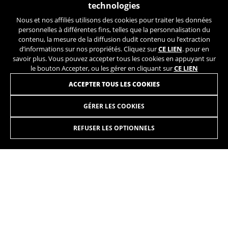
technologies
Vous pouvez obtenir de plus amples informations sur
les cookies de Google à l’adresse
Nous et nos affiliés utilisons des cookies pour traiter les données
https://policies.google.com/privacy/google-partners?
personnelles à différentes fins, telles que la personnalisation du
hl=en-US
contenu, la mesure de la diffusion dudit contenu ou l’extraction
d’informations sur nos propriétés. Cliquez sur
CE LIEN
. pour en
INSCRIVEZ-VOUS À NOTRE NEWSLETTER
savoir plus. Vous pouvez accepter tous les cookies en appuyant sur
Cookies de ciblage/publicité
le bouton Accepter, ou les gérer en cliquant sur
CE LIEN
Nous (ainsi que les plateformes des réseaux
ACCEPTER TOUS LES COOKIES
sociaux tels que Google, Facebook et Instagram)
utilisons le suivi marketing pour proposer des
GÉRER LES COOKIES
offres personnalisées afin de vous faire profiter
de l’expérience complète BH Bikes. Si vous
n’acceptez pas ce suivi, vous continuerez à voir
REFUSER LES OPTIONNELS
INSTAGRAM
TIK TOK
des publicités de BH Bikes sur d’autres
plateformes, mais plus aléatoires.
YOUTUBE
FACEBOOK
Cookies utilisées :
TWITTER
SPOTIFY
_fbp, fr, datr
Les cookies indiqués sont la propriété de Facebook.
Vous pouvez obtenir de plus amples informations sur
les cookies de Facebook à l’adresse
https://www.facebook.com/policies/cookies/