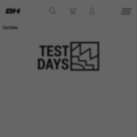
Test Days
GÉRER LES COOKIES
REFUSER TOUS LES COOKIES
ACCEPTER TOUS LES COOKIES
Cookies strictement nécessaires
Nous utilisons des cookies obligatoires pour
assurer l’exploitation essentielle du web et pour
garantir le bon fonctionnement de certaines
fonctionnalités,comme la connexion au site ou
l’ajout d’un produit à votre panier. Ce suivi est
activé en permanence
Cookies utilisées :