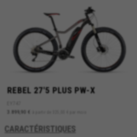
REBEL 27'5 PLUS PW-X
EY747
3.899,90 €
à partir de 325,00 € par mois
CARACTÉRISTIQUES