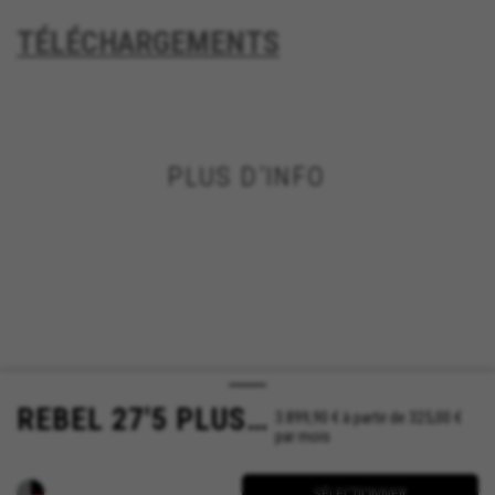
TÉLÉCHARGEMENTS
PLUS D’INFO
REBEL 27'5 PLUS PW-X
3.899,90 €
à partir de 325,00 €
par mois
SÉLECTIONNER