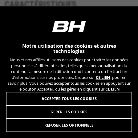
CARACTÉRISTIQUES
YSC, CONSENT, PREF, VISITOR_INFO1_LIVE, GPS, yt-
remote-device-id, yt.innertube::requests,
yt.innertube::nextId, yt-remote-connected-devices, yt-
remote-session-app, yt-remote-cast-installed, yt-
TÉLÉCHARGEMENTS
remote-session-name, yt-remote-fast-check-period,
cf_preload, cfuser, cf_lastActivity, _cfuser, cf_session,
cfStats, cfUserDate, cfFirstMonthVisit, cfuid,
cfUserSession, cf_preload, cf_session
GÉOMÉTRIE
Notre utilisation des cookies et autres
technologies
Cookies de performance
Nous et nos affiliés utilisons des cookies pour traiter les données
Nous réalisons un suivi fonctionnel pour
personnelles à différentes fins, telles que la personnalisation du
analyser la façon dont notre site web est utilisé.
contenu, la mesure de la diffusion dudit contenu ou l’extraction
d’informations sur nos propriétés. Cliquez sur
CE LIEN
. pour en
Ces données nous aident à découvrir des
PLUS D’INFO
savoir plus. Vous pouvez accepter tous les cookies en appuyant sur
erreurs et à mettre au point de nouvelles
le bouton Accepter, ou les gérer en cliquant sur
CE LIEN
fonctionnalités. Cela nous permet également de
tester l’efficacité de notre site web. En outre, ces
ACCEPTER TOUS LES COOKIES
cookies fournissent des informations pour
l’analyse publicitaire et le marketing d’affiliation.
GÉRER LES COOKIES
REBEL LYNX 5.5 LITE
3.099,90 €
à partir de 258,00 € par
Cookies utilisées :
mois
_ga, _gat, _gid
REFUSER LES OPTIONNELS
Les cookies indiqués sont la propriété de Google, Inc.
Vous pouvez obtenir de plus amples informations sur
SÉLECTIONNER