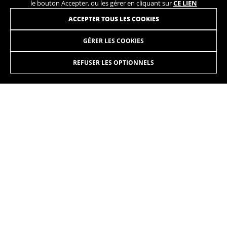
le bouton Accepter, ou les gérer en cliquant sur
CE LIEN
ACCEPTER TOUS LES COOKIES
GÉRER LES COOKIES
ATOM CITY WAVE
2.249,90 €
à partir de 187,00 € par
mois
REFUSER LES OPTIONNELS
SÉLECTIONNER
La gamme de vélos électriques Atom va des modèles à
double suspension avec 140 mm de débattement aux
modèles de ville à débattement réduit. L'accès à la batterie
par la partie supérieure du tube diagonal offre une
extraordinaire ergonomie à l'utilisateur lorsqu'il doit la
manipuler.
Les couleurs affichées sur le site web peuvent être légèrement différentes de