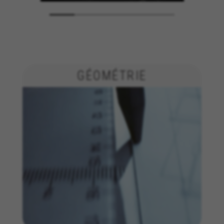
GÉOMÉTRIE
GÉRER LES COOKIES
REFUSER TOUS LES COOKIES
ACCEPTER TOUS LES COOKIES
Cookies strictement nécessaires
Nous utilisons des cookies obligatoires pour
assurer l’exploitation essentielle du web et pour
garantir le bon fonctionnement de certaines
fonctionnalités,comme la connexion au site ou