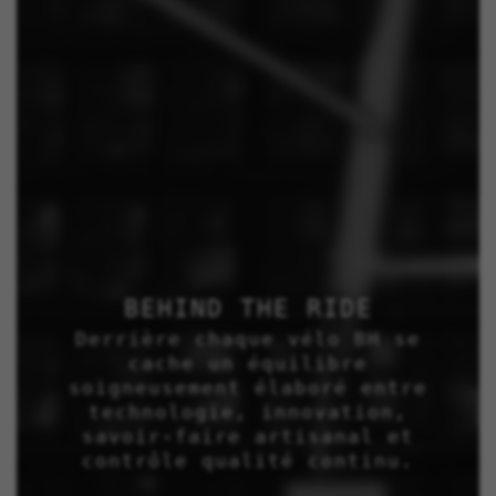
BEHIND THE RIDE
Derrière chaque vélo BH se
cache un équilibre
soigneusement élaboré entre
technologie, innovation,
savoir-faire artisanal et
contrôle qualité continu.