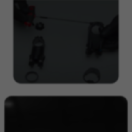
Cookies utilisées :
_ga, _gat, _gid
Les cookies indiqués sont la propriété de Google, Inc.
Vous pouvez obtenir de plus amples informations sur
les cookies de Google à l’adresse
https://policies.google.com/privacy/google-partners?
hl=en-US
Cookies de ciblage/publicité
Nous (ainsi que les plateformes des réseaux
sociaux tels que Google, Facebook et Instagram)
utilisons le suivi marketing pour proposer des
offres personnalisées afin de vous faire profiter
de l’expérience complète BH Bikes. Si vous
n’acceptez pas ce suivi, vous continuerez à voir
des publicités de BH Bikes sur d’autres
plateformes, mais plus aléatoires.
Cookies utilisées :
_fbp, fr, datr
Les cookies indiqués sont la propriété de Facebook.
Vous pouvez obtenir de plus amples informations sur