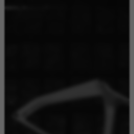
les cookies de Facebook à l’adresse
https://www.facebook.com/policies/cookies/
IDE, NID, ANID, DV, 1P_JAR
Les cookies indiqués sont la propriété de Google, Inc.
Vous pouvez obtenir de plus amples informations sur
les cookies de Google à l’adresse
#descriptionUrl#
Las cookies indicadas son titularidad de Emarsys.
Puedes obtener más información sobre las cookies de
Emarsys en
#descriptionUrl3#
Les cookies indiqués sont la propriété d'Emarsys. Vous
pouvez obtenir plus d'informations sur les cookies
d'Emarsys sur
https://emarsys.com/privacy-policy/
GUARDAR CONFIGURACIÓN
Vous pouvez consulter à nouveau ces informations en visitant
la section « Politique de cookies ».