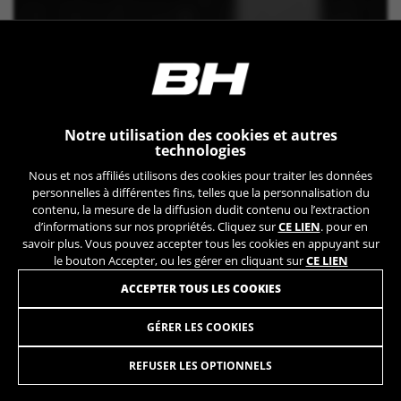
Notre utilisation des cookies et autres
technologies
Nous et nos affiliés utilisons des cookies pour traiter les données
personnelles à différentes fins, telles que la personnalisation du
contenu, la mesure de la diffusion dudit contenu ou l’extraction
d’informations sur nos propriétés. Cliquez sur
CE LIEN
. pour en
savoir plus. Vous pouvez accepter tous les cookies en appuyant sur
le bouton Accepter, ou les gérer en cliquant sur
CE LIEN
ACCEPTER TOUS LES COOKIES
GÉRER LES COOKIES
ATOM DIAMOND WAVE PRO
2.899,90 €
à partir de 242,00
€ par mois
REFUSER LES OPTIONNELS