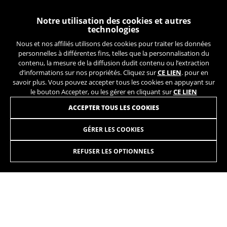
Les cookies indiqués sont la propriété de Google, Inc.
Vous pouvez obtenir de plus amples informations sur
les cookies de Google à l’adresse
Notre utilisation des cookies et autres
https://policies.google.com/privacy/google-partners?
technologies
hl=en-US
Nous et nos affiliés utilisons des cookies pour traiter les données
personnelles à différentes fins, telles que la personnalisation du
contenu, la mesure de la diffusion dudit contenu ou l’extraction
Cookies de ciblage/publicité
d’informations sur nos propriétés. Cliquez sur
CE LIEN
. pour en
Nous (ainsi que les plateformes des réseaux
savoir plus. Vous pouvez accepter tous les cookies en appuyant sur
sociaux tels que Google, Facebook et Instagram)
le bouton Accepter, ou les gérer en cliquant sur
CE LIEN
utilisons le suivi marketing pour proposer des
INSCRIVEZ-VOUS À NOTRE NEWSLETTER
ACCEPTER TOUS LES COOKIES
offres personnalisées afin de vous faire profiter
de l’expérience complète BH Bikes. Si vous
n’acceptez pas ce suivi, vous continuerez à voir
GÉRER LES COOKIES
des publicités de BH Bikes sur d’autres
plateformes, mais plus aléatoires.
REFUSER LES OPTIONNELS
Cookies utilisées :
_fbp, fr, datr
INSTAGRAM
TIK TOK
Les cookies indiqués sont la propriété de Facebook.
Vous pouvez obtenir de plus amples informations sur
YOUTUBE
FACEBOOK
les cookies de Facebook à l’adresse
https://www.facebook.com/policies/cookies/
TWITTER
SPOTIFY