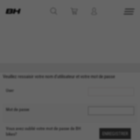
GÉRER LES COOKIES
REFUSER TOUS LES COOKIES
ACCEPTER TOUS LES COOKIES
Veuillez ressaisir votre nom d'utilisateur et votre mot de passe
Cookies strictement nécessaires
User
Nous utilisons des cookies obligatoires pour
assurer l’exploitation essentielle du web et pour
Mot de passe
garantir le bon fonctionnement de certaines
fonctionnalités,comme la connexion au site ou
l’ajout d’un produit à votre panier. Ce suivi est
Vous avez oublié votre mot de passe de BH
activé en permanence
bikes?
Cookies utilisées :