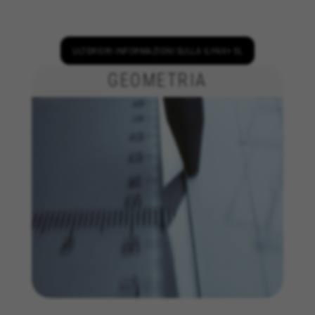
alcune funzioni operino correttamente, come
l'opzione di accedere o aggiungere un prodotto
al carrello. Questo tracciamento è sempre
attivo.
ULTERIORI INFORMAZIONI SULLA ILYNX+ SL
Cookie utilizzati:
GEOMETRIA
VSF516, COOKIELEGAL_BH_V2, bhbikes_langcountry,
YSC, CONSENT, PREF, VISITOR_INFO1_LIVE, GPS, yt-
remote-device-id, yt.innertube::requests,
yt.innertube::nextId, yt-remote-connected-devices, yt-
remote-session-app, yt-remote-cast-installed, yt-
remote-session-name, yt-remote-fast-check-period,
cf_preload, cfuser, cf_lastActivity, _cfuser, cf_session,
cfStats, cfUserDate, cfFirstMonthVisit, cfuid,
cfUserSession, cf_preload, cf_session
Cookie prestazionali
Usiamo il tracciamento funzionale per
analizzare come viene utilizzato il nostro sito
web. Questi dati ci permettono di scoprire
errori e sviluppare nuovi design. Ci permettono
anche di testare l'efficacia del nostro sito web.
Inoltre, questi cookie forniscono informazioni