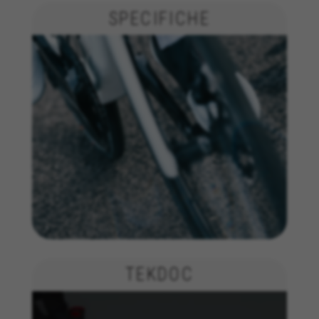
sull'analisi pubblicitaria e sull'affiliate
SPECIFICHE
marketing.
Cookie utilizzati:
_ga, _gat, _gid
I cookie indicati sono di proprietà di Google, Inc. Per
ottenere ulteriori informazioni sui cookie di Google
visita l'indirizzo
https://policies.google.com/privacy/google-partners?
hl=en-US
Cookie di targeting/pubblicità
Noi (oltre alle piattaforme di social media come
Google, Facebook e Instagram) usiamo il
marketing tracking per fornirti offerte
personalizzate e darti l'esperienza completa di
BH Bikes. Se non accetti questo tracking,
visualizzerai comunque le pubblicità di BH
Bikes casualmente su altre piattaforme.
TEKDOC
Cookie utilizzati:
_fbp, fr, datr