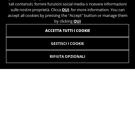
tali contenuti, fornire funzioni social media o ricevere informazioni
sulle nostre proprietà. Clicca
QUI
. for more information. You can
accept all cookies by pressing the "Accept" button or manage them
by clicking
QUI
ACCETTA TUTTI I COOKIE
GESTISCI I COOKIE
ILYNX+ SL TRAIL 8.4
6.999,90€
-20%
5.599,90
€
RIFIUTA OPZIONALI
SELEZIONARE
Massima potenza e leggerezza si fondono nella nuova iLynx+
SL. La potenza del motore EP801 e la leggerezza di una
gamma che parte da 18,8kg. Disponibile in due versioni, Trail
140 mm ed Enduro 160 mm.