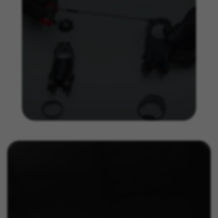
I cookie indicati sono di proprietà di Facebook. Per
ottenere ulteriori informazioni sui cookie di Facebook
visita l'indirizzo
https://www.facebook.com/policies/cookies/
IDE, NID, ANID, DV, 1P_JAR
I cookie indicati sono di proprietà di Google, Inc. Per
ottenere ulteriori informazioni sui cookie di Google
visita l'indirizzo
#descriptionUrl#
Las cookies indicadas son titularidad de Emarsys.
Puedes obtener más información sobre las cookies de
Emarsys en
#descriptionUrl3#
I cookie indicati sono di proprietà di Emarsys. Puoi
ottenere maggiori informazioni sui cookie di Emarsys
su
https://emarsys.com/privacy-policy/
GUARDAR CONFIGURACIÓN
Puoi consultare nuovamente queste informazioni visitando la
sezione “Politica sui cookie”.