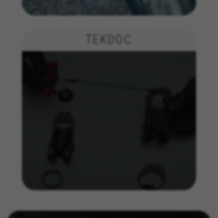
_fbp, fr, datr
I cookie indicati sono di proprietà di Facebook. Per
ottenere ulteriori informazioni sui cookie di Facebook
visita l'indirizzo
TEKDOC
https://www.facebook.com/policies/cookies/
IDE, NID, ANID, DV, 1P_JAR
I cookie indicati sono di proprietà di Google, Inc. Per
ottenere ulteriori informazioni sui cookie di Google
visita l'indirizzo
#descriptionUrl#
Las cookies indicadas son titularidad de Emarsys.
Puedes obtener más información sobre las cookies de
Emarsys en
#descriptionUrl3#
I cookie indicati sono di proprietà di Emarsys. Puoi
ottenere maggiori informazioni sui cookie di Emarsys
su
https://emarsys.com/privacy-policy/
GUARDAR CONFIGURACIÓN