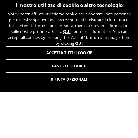
Il nostro utilizzo di cookie e altre tecnologie
un equilibrio attentamente
studiato tra tecnologia,
Noi e i nostri affiliati utilizziamo cookie per elaborare i dati personali
innovazione, artigianato e
per diversi scopi: personalizzare contenuti, misurare la fornitura di
tali contenuti, fornire funzioni social media o ricevere informazioni
processi di controllo
sulle nostre proprietà. Clicca
QUI
. for more information. You can
continui.
accept all cookies by pressing the "Accept" button or manage them
by clicking
QUI
ACCETTA TUTTI I COOKIE
GESTISCI I COOKIE
ATOME SUV PRO-S
3.699,90 €
da 308,00 € al mese
RIFIUTA OPZIONALI
SELEZIONARE
Un modo di vivere in cui il traffico non domina i vostri ritmi.
Ora sapete quanto tempo impiegate per raggiungere ogni
luogo. Sempre e in ogni condizione.