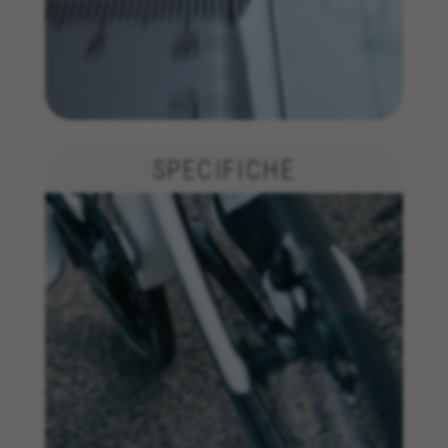
anche di testare l'efficacia del nostro sito web.
Inoltre, questi cookie forniscono informazioni
sull'analisi pubblicitaria e sull'affiliate
marketing.
Cookie utilizzati:
_ga, _gat, _gid
I cookie indicati sono di proprietà di Google, Inc. Per
ottenere ulteriori informazioni sui cookie di Google
SPECIFICHE
visita l'indirizzo
https://policies.google.com/privacy/google-partners?
hl=en-US
Cookie di targeting/pubblicità
Noi (oltre alle piattaforme di social media come
Google, Facebook e Instagram) usiamo il
marketing tracking per fornirti offerte
personalizzate e darti l'esperienza completa di
BH Bikes. Se non accetti questo tracking,
visualizzerai comunque le pubblicità di BH
Bikes casualmente su altre piattaforme.
Cookie utilizzati: