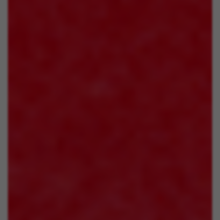
sessão ou adicionar um produto ao seu
carrinho de compras.
Cookies usadas:
VSF516, COOKIELEGAL_BH_V2, bhbikes_langcountry,
YSC, CONSENT, PREF, VISITOR_INFO1_LIVE, GPS, yt-
remote-device-id, yt.innertube::requests,
yt.innertube::nextId, yt-remote-connected-devices, yt-
remote-session-app, yt-remote-cast-installed, yt-
remote-session-name, yt-remote-fast-check-period,
cf_preload, cfuser, cf_lastActivity, _cfuser, cf_session,
cfStats, cfUserDate, cfFirstMonthVisit, cfuid,
cfUserSession, cf_preload, cf_session
Cookies de desempenho
Utilizamos um rastreamento funcional para
analisar a forma como o nosso site é utilizado.
Estes dados ajudam-nos a identificar erros e a
desenvolver novos designs. Também nos
permite testar a eficácia do nosso site. Além
disso, estes cookies fornecem informações para
análise de publicidade e marketing de afiliados.