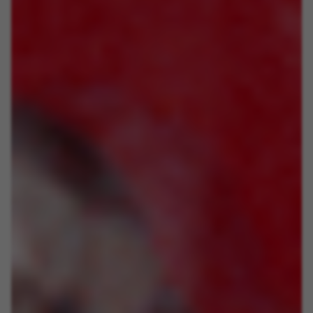
Cookies usadas:
_ga, _gat, _gid
Os cookies indicados são propriedade da Google, Inc.
Poderá obter mais informações sobre os cookies da
Google em
https://policies.google.com/privacy/google-
partners?hl=en-US
Cookies de segmentação/publicidade
Nós (incluindo as plataformas de redes sociais,
tais como o Google, Facebook e Instagram)
utilizamos o rastreamento de marketing para
fornecer ofertas personalizadas de forma a que
os nossos clientes desfrutem de uma
experiência BH Bikes completa. Mesmo que não
aceite este rastreamento, continuará a
visualizar anúncios de bicicletas BH noutras
plataformas aleatoriamente.
Cookies usadas:
_fbp, fr, datr
Os cookies indicados são propriedade da Facebook.
Poderá obter mais informações sobre os cookies da