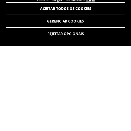
ACEITAR TODOS OS COOKIES
GERENCIAR COOKIES
ILYNX+ NX ENDURO CARBON 9.7
6.599,90 €
desde 550,00
€ por mês
REJEITAR OPCIONAIS
SELECIONAR
Leveza, controle e potência. A essência mais pura de uma
Lynx, agora com o impulso do motor Bosch Performance Line
CX. Desenvolvida com dois cursos de suspensão: Trail 140
mm e Enduro 160 mm.
As cores exibidas no site podem ser ligeiramente diferentes das que
aparecem na realidade.