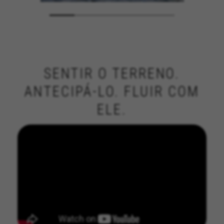
SENTIR O TERRENO.
ANTECIPÁ-LO. FLUIR COM
ELE.