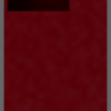
GERENCIAR COOKIES
REJEITAR TODOS OS COOKIES
ACEITAR TODOS OS COOKIES
Cookies estritamente necessários
Utilizamos os cookies necessários para permitir
operações essenciais do site e garantir que
determinadas funcionalidades funcionem
corretamente, tais como a opção de iniciar