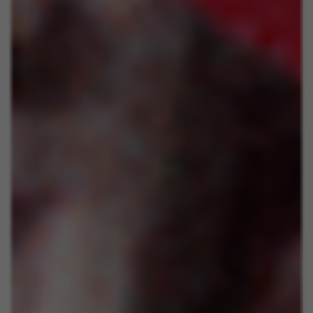
Facebook em
https://www.facebook.com/policies/cookies/
IDE, NID, ANID, DV, 1P_JAR
Os cookies indicados são propriedade da Google, Inc.
Poderá obter mais informações sobre os cookies da
Google em
#descriptionUrl#
Las cookies indicadas son titularidad de Emarsys.
Puedes obtener más información sobre las cookies de
Emarsys en
#descriptionUrl3#
Os cookies indicados são propriedade da Emarsys.
Pode obter mais informações sobre os cookies da
Emarsys em
https://emarsys.com/privacy-policy/
GUARDAR CONFIGURACIÓN
Você pode consultar novamente essas informações visitando a
seção de "Política de Cookies".