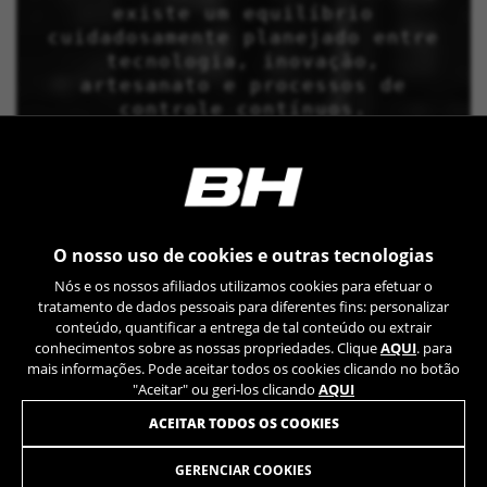
existe um equilíbrio
cuidadosamente planejado entre
tecnologia, inovação,
artesanato e processos de
controle contínuos.
O nosso uso de cookies e outras tecnologias
Nós e os nossos afiliados utilizamos cookies para efetuar o
tratamento de dados pessoais para diferentes fins: personalizar
conteúdo, quantificar a entrega de tal conteúdo ou extrair
conhecimentos sobre as nossas propriedades. Clique
AQUI
. para
mais informações. Pode aceitar todos os cookies clicando no botão
"Aceitar" ou geri-los clicando
AQUI
ACEITAR TODOS OS COOKIES
GERENCIAR COOKIES
2.999,90€
-15%