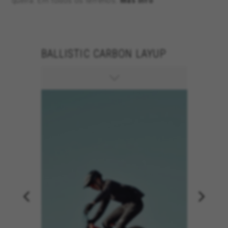
queira. Em todos os terrenos.
Más info
S ICR
BALLISTIC CARBON LAYUP
150MM