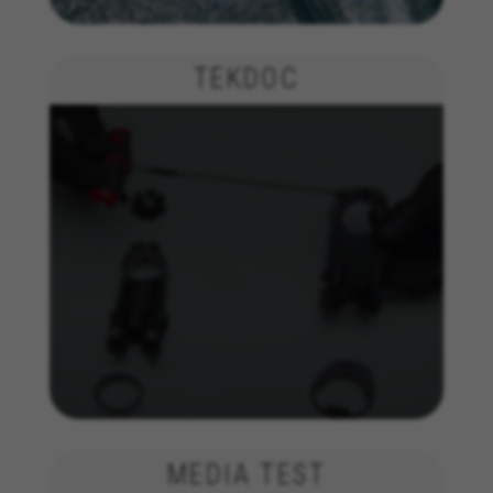
análise de publicidade e marketing de afiliados.
Cookies usadas:
_ga, _gat, _gid
TEKDOC
Os cookies indicados são propriedade da Google, Inc.
Poderá obter mais informações sobre os cookies da
Google em
https://policies.google.com/privacy/google-
partners?hl=en-US
Cookies de segmentação/publicidade
Nós (incluindo as plataformas de redes sociais,
tais como o Google, Facebook e Instagram)
utilizamos o rastreamento de marketing para
fornecer ofertas personalizadas de forma a que
os nossos clientes desfrutem de uma
experiência BH Bikes completa. Mesmo que não
aceite este rastreamento, continuará a
visualizar anúncios de bicicletas BH noutras
plataformas aleatoriamente.
Cookies usadas:
_fbp, fr, datr
MEDIA TEST
Os cookies indicados são propriedade da Facebook.