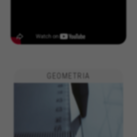
GERENCIAR COOKIES
GEOMETRIA
REJEITAR TODOS OS COOKIES
ACEITAR TODOS OS COOKIES
Cookies estritamente necessários
Utilizamos os cookies necessários para permitir
operações essenciais do site e garantir que
determinadas funcionalidades funcionem