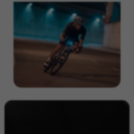
Poderá obter mais informações sobre os cookies da
Facebook em
https://www.facebook.com/policies/cookies/
IDE, NID, ANID, DV, 1P_JAR
Os cookies indicados são propriedade da Google, Inc.
Poderá obter mais informações sobre os cookies da
Google em
#descriptionUrl#
Las cookies indicadas son titularidad de Emarsys.
Puedes obtener más información sobre las cookies de
Emarsys en
#descriptionUrl3#
Os cookies indicados são propriedade da Emarsys.
Pode obter mais informações sobre os cookies da
Emarsys em
https://emarsys.com/privacy-policy/
GUARDAR CONFIGURACIÓN
Você pode consultar novamente essas informações visitando a
seção de "Política de Cookies".