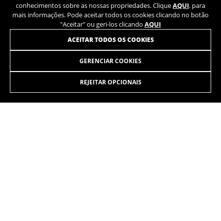
conhecimentos sobre as nossas propriedades. Clique
AQUI
. para
mais informações. Pode aceitar todos os cookies clicando no botão
"Aceitar" ou geri-los clicando
AQUI
ACEITAR TODOS OS COOKIES
GERENCIAR COOKIES
LYNX 4.8 27,5 CARBON RECON
2.699,90 €
desde 225,00
€ por mês
REJEITAR OPCIONAIS
SELECIONAR
Subir, descer, percorrer longas distâncias, trilhar caminhos,
saltar, andar em pistas. O que quer que você queira. Em
todos os terrenos.
As cores exibidas no site podem ser ligeiramente diferentes das que
aparecem na realidade.