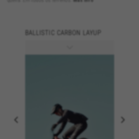
queira. Em todos os terrenos.
Más info
S ICR
BALLISTIC CARBON LAYUP
150MM