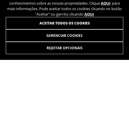
conhecimentos sobre as nossas propriedades. Clique
AQUI
. para
mais informações. Pode aceitar todos os cookies clicando no botão
"Aceitar" ou geri-los clicando
AQUI
ACEITAR TODOS OS COOKIES
GERENCIAR COOKIES
LYNX 5 ALU 4.9
2.599,90 €
desde 217,00 € por mês
REJEITAR OPCIONAIS
SELECIONAR
Subir, descer, percorrer longas distâncias, trilhar caminhos,
saltar, andar em pistas. O que quer que você queira. Em
todos os terrenos.
As cores exibidas no site podem ser ligeiramente diferentes das que
aparecem na realidade.