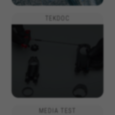
análise de publicidade e marketing de afiliados.
Cookies usadas:
_ga, _gat, _gid
TEKDOC
Os cookies indicados são propriedade da Google, Inc.
Poderá obter mais informações sobre os cookies da
Google em
https://policies.google.com/privacy/google-
partners?hl=en-US
Cookies de segmentação/publicidade
Nós (incluindo as plataformas de redes sociais,
tais como o Google, Facebook e Instagram)
utilizamos o rastreamento de marketing para
fornecer ofertas personalizadas de forma a que
os nossos clientes desfrutem de uma
experiência BH Bikes completa. Mesmo que não
aceite este rastreamento, continuará a
visualizar anúncios de bicicletas BH noutras
plataformas aleatoriamente.
Cookies usadas:
_fbp, fr, datr
MEDIA TEST
Os cookies indicados são propriedade da Facebook.