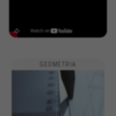
GERENCIAR COOKIES
GEOMETRIA
REJEITAR TODOS OS COOKIES
ACEITAR TODOS OS COOKIES
Cookies estritamente necessários
Utilizamos os cookies necessários para permitir
operações essenciais do site e garantir que
determinadas funcionalidades funcionem