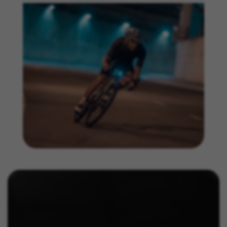
Poderá obter mais informações sobre os cookies da
Facebook em
https://www.facebook.com/policies/cookies/
IDE, NID, ANID, DV, 1P_JAR
Os cookies indicados são propriedade da Google, Inc.
Poderá obter mais informações sobre os cookies da
Google em
#descriptionUrl#
Las cookies indicadas son titularidad de Emarsys.
Puedes obtener más información sobre las cookies de
Emarsys en
#descriptionUrl3#
Os cookies indicados são propriedade da Emarsys.
Pode obter mais informações sobre os cookies da
Emarsys em
https://emarsys.com/privacy-policy/
GUARDAR CONFIGURACIÓN
Você pode consultar novamente essas informações visitando a
seção de "Política de Cookies".