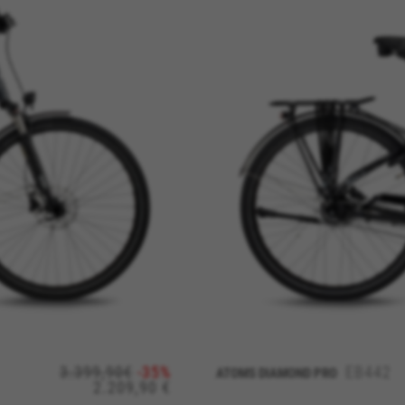
ALLE COOKIES ABLEHNEN
es
chen Cookies, um grundsätzliche Vorgänge auf der Webseite mögl
te Funktionen korrekt ausgeführt werden, wie die Login-Option od
kes_langcountry, YSC, CONSENT, PREF, VISITOR_INFO1_LIVE, GPS, yt-remote-device-i
connected-devices, yt-remote-session-app, yt-remote-cast-installed, yt-remote-sessio
y, _cfuser, cf_session, cfStats, cfUserDate, cfFirstMonthVisit, cfuid, cfUserSession, cf_pr
acking für die Analyse wie unsere Webseite genutzt wird. Diese Da
entwickeln. Sie erlauben uns, die Effektivität unserer Webseite z
 Werbeanalyse und das Affiliate-Marketing.
3.399,90€
-35%
EB442
ATOMS DIAMOND PRO
2.209,90 €
n Google, Inc. Sie können weitere Informationen zu den Google Cookies unter
https: