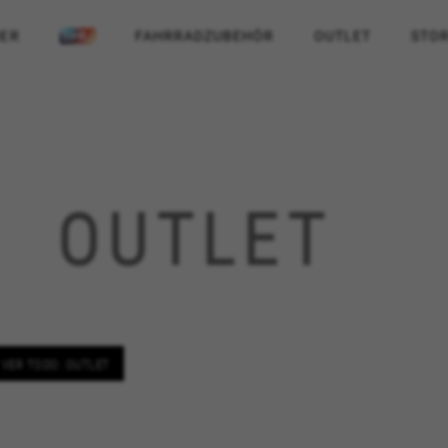
ER
FAHRRADZUBEHÖR
OUTLET
STOR
OUTLET
VER TODO: OUTLET