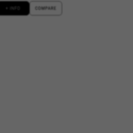
+ INFO
COMPARE
en in den sozialen Medien, wie Google, Facebook und Instagram) n
itzustellen und Ihnen die ganze BH Bikes-Erfahrung zu bieten. Wen
anzeigen zufallsgesteuert auf anderen Plattformen.
n Facebook. Sie können weitere Informationen zu den Facebook Cookies unter
https
n Google, Inc. Sie können weitere Informationen zu den Google Cookies unter
#descr
aridad de Emarsys. Puedes obtener más información sobre las cookies de Emarsys en
igentum von Emarsys. Weitere Informationen zu den Emarsys-Cookies finden Sie unt