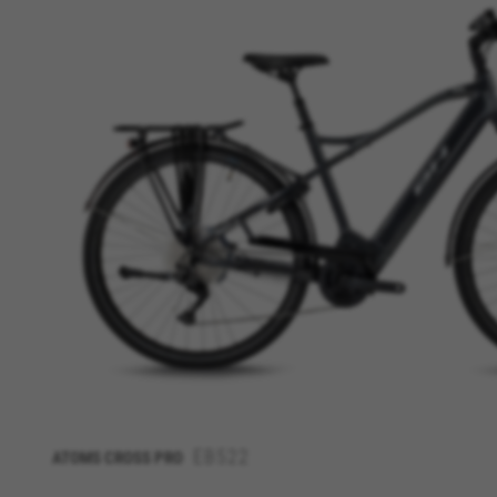
COOKIES VERWALTEN
Unbedingt notwendige Cooki
Wir verwenden die erforderli
sicherzustellen, dass bestimm
in Ihren Warenkorb.
Verwendete Cookies:
VSF516, COOKIELEGAL_BH_V2, bhbi
yt.innertube::nextId, yt-remote-
cf_preload, cfuser, cf_lastActivit
Leistungs-Cookies
Wir verwenden funktionales Tr
erfassen und neue Designs zu 
Cookies Informationen für die
Verwendete Cookies:
EB522
ATOMS CROSS PRO
_ga, _gat, _gid
Die angegebenen Cookies gehöre