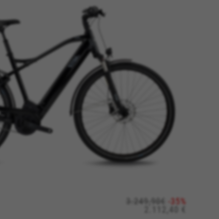
ALLE COOKIES AKZEPTIEREN
ich zu machen und
er das Hinzufügen eines Produkts
d, yt.innertube::requests,
n-name, yt-remote-fast-check-period,
eload, cf_session
ten helfen uns, Fehler zu
u testen. Darüber geben diese
3.249,90€
-35%
2.112,40 €
//policies.google.com/privacy/google-