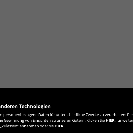
insehen, indem Sie den Abschnitt „Cookie-Richtlinie“ besuchen.
anderen Technologien
 personenbezogene Daten für unterschiedliche Zwecke zu verarbeiten: Pers
MELDEN SIE SICH FÜR UNSEREN NEWSLETTER AN
ie Gewinnung von Einsichten zu unseren Gütern. Klicken Sie
HIER
. für weit
e „Zulassen“ annehmen oder sie
HIER