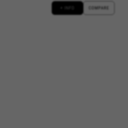
+ INFO
COMPARE
utzen das Werbe-Tracking, um
n Sie dieses Tracking zulassen,
://www.facebook.com/policies/cookies/
iptionUrl#
#descriptionUrl3#
er
https://emarsys.com/privacy-policy/