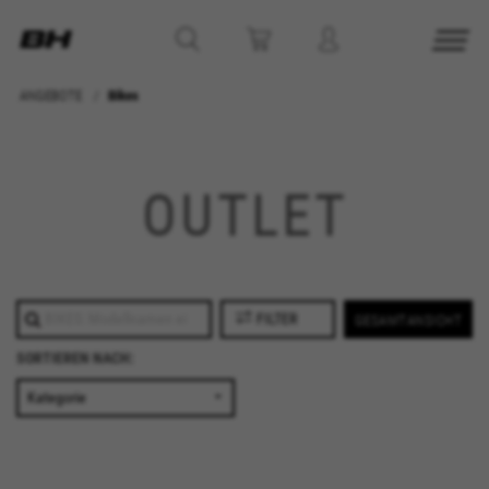
ANGEBOTE
Bikes
COOKIES VERWALTEN
ALLE COOKIES ABLEHNEN
OUTLET
ALLE COOKIES AKZEPTIEREN
Unbedingt notwendige Cookies
FILTER
GESAMTANSICHT
Wir verwenden die erforderlichen Cookies, um
SORTIEREN NACH:
grundsätzliche Vorgänge auf der Webseite
möglich zu machen und sicherzustellen, dass
bestimmte Funktionen korrekt ausgeführt
werden, wie die Login-Option oder das
Hinzufügen eines Produkts in Ihren Warenkorb.
Verwendete Cookies: