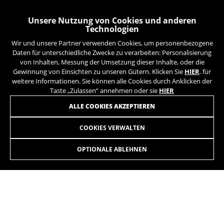
können weitere Informationen zu den Google Cookies
unter
https://policies.google.com/privacy/google-
partners?hl=en-US
Unsere Nutzung von Cookies und anderen
Technologien
Wir und unsere Partner verwenden Cookies, um personenbezogene
Targeting-/Werbe-Cookies
Daten für unterschiedliche Zwecke zu verarbeiten: Personalisierung
Wir (einschließlich Plattformen in den sozialen
von Inhalten, Messung der Umsetzung dieser Inhalte, oder die
Medien, wie Google, Facebook und Instagram)
Gewinnung von Einsichten zu unseren Gütern. Klicken Sie
HIER
. für
nutzen das Werbe-Tracking, um personalisierte
weitere Informationen. Sie können alle Cookies durch Anklicken der
Angebote bereitzustellen und Ihnen die ganze
Taste „Zulassen“ annehmen oder sie
HIER
BH Bikes-Erfahrung zu bieten. Wenn Sie dieses
MELDEN SIE SICH FÜR UNSEREN NEWSLETTER AN
ALLE COOKIES AKZEPTIEREN
Tracking zulassen, sehen Sie die BH Bikes-
Werbeanzeigen zufallsgesteuert auf anderen
COOKIES VERWALTEN
Plattformen.
Verwendete Cookies:
OPTIONALE ABLEHNEN
_fbp, fr, datr
Die angegebenen Cookies gehören Facebook. Sie
können weitere Informationen zu den Facebook
INSTAGRAM
TIK TOK
Cookies unter
https://www.facebook.com/policies/cookies/
YOUTUBE
FACEBOOK
IDE, NID, ANID, DV, 1P_JAR
TWITTER
SPOTIFY