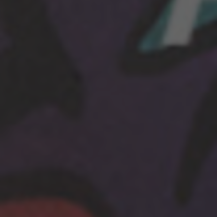
grundsätzliche Vorgänge auf der Webseite
möglich zu machen und sicherzustellen, dass
bestimmte Funktionen korrekt ausgeführt
werden, wie die Login-Option oder das
Hinzufügen eines Produkts in Ihren Warenkorb.
Verwendete Cookies:
VSF516, COOKIELEGAL_BH_V2, bhbikes_langcountry,
YSC, CONSENT, PREF, VISITOR_INFO1_LIVE, GPS, yt-
remote-device-id, yt.innertube::requests,
yt.innertube::nextId, yt-remote-connected-devices, yt-
remote-session-app, yt-remote-cast-installed, yt-
remote-session-name, yt-remote-fast-check-period,
cf_preload, cfuser, cf_lastActivity, _cfuser, cf_session,
cfStats, cfUserDate, cfFirstMonthVisit, cfuid,
cfUserSession, cf_preload, cf_session
Leistungs-Cookies
Wir verwenden funktionales Tracking für die
Analyse wie unsere Webseite genutzt wird.
Diese Daten helfen uns, Fehler zu erfassen und
neue Designs zu entwickeln. Sie erlauben uns,
die Effektivität unserer Webseite zu testen.