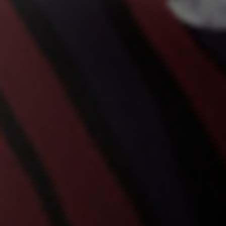
Die angegebenen Cookies gehören Facebook. Sie
können weitere Informationen zu den Facebook
Cookies unter
https://www.facebook.com/policies/cookies/
IDE, NID, ANID, DV, 1P_JAR
Die angegebenen Cookies gehören Google, Inc. Sie
können weitere Informationen zu den Google Cookies
unter
#descriptionUrl#
Las cookies indicadas son titularidad de Emarsys.
Puedes obtener más información sobre las cookies de
Emarsys en
#descriptionUrl3#
Die angegebenen Cookies sind Eigentum von Emarsys.
Weitere Informationen zu den Emarsys-Cookies finden
Sie unter
https://emarsys.com/privacy-policy/
GUARDAR CONFIGURACIÓN
Sie können diese Informationen erneut einsehen, indem Sie
den Abschnitt „Cookie-Richtlinie“ besuchen.