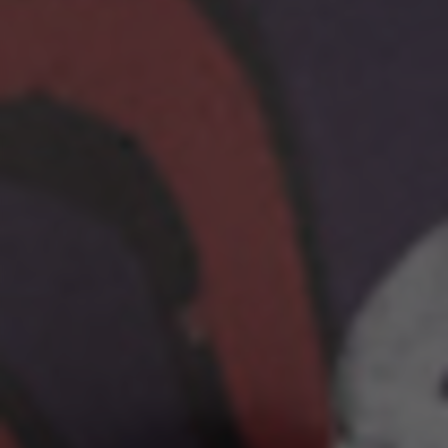
Darüber geben diese Cookies Informationen für
die Werbeanalyse und das Affiliate-Marketing.
Verwendete Cookies:
_ga, _gat, _gid
Die angegebenen Cookies gehören Google, Inc. Sie
können weitere Informationen zu den Google Cookies
unter
https://policies.google.com/privacy/google-
partners?hl=en-US
Targeting-/Werbe-Cookies
Wir (einschließlich Plattformen in den sozialen
Medien, wie Google, Facebook und Instagram)
nutzen das Werbe-Tracking, um personalisierte
Angebote bereitzustellen und Ihnen die ganze
BH Bikes-Erfahrung zu bieten. Wenn Sie dieses
Tracking zulassen, sehen Sie die BH Bikes-
Werbeanzeigen zufallsgesteuert auf anderen
Plattformen.
Verwendete Cookies:
_fbp, fr, datr