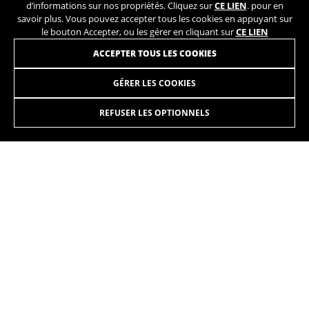
d’informations sur nos propriétés. Cliquez sur
CE LIEN
. pour en
savoir plus. Vous pouvez accepter tous les cookies en appuyant sur
le bouton Accepter, ou les gérer en cliquant sur
CE LIEN
ACCEPTER TOUS LES COOKIES
AERO TT 7.0
+
LT707 8.499,90
GÉRER LES COOKIES
Shimano Ultegra DI2 12sp
REFUSER LES OPTIONNELS
Rotor Aldhu 54/39
INSCRIVEZ-VOUS À NOTRE NEWSLETTER
Vision TC45 Carbon
BE UNIQUE
INSTAGRAM
TIK TOK
YOUTUBE
FACEBOOK
TWITTER
SPOTIFY