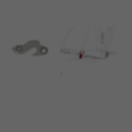
GÉRER LES COOKIES
REFUSER TOUS LES COOKIES
ACCEPTER TOUS LES COOKIES
Cookies strictement nécessaires
Nous utilisons des cookies obligatoires pour
assurer l’exploitation essentielle du web et pour
garantir le bon fonctionnement de certaines
fonctionnalités,comme la connexion au site ou
l’ajout d’un produit à votre panier. Ce suivi est
activé en permanence
Cookies utilisées :
VSF516, COOKIELEGAL_BH_V2, bhbikes_langcountry,