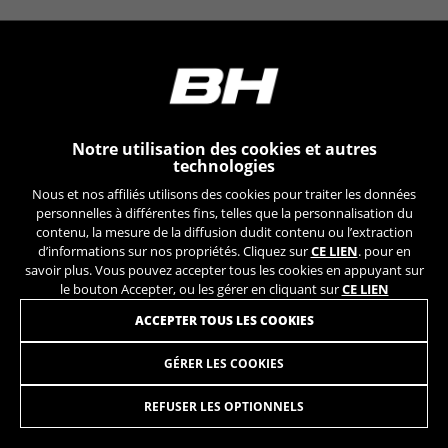
YSC, CONSENT, PREF, VISITOR_INFO1_LIVE, GPS, yt-
remote-device-id, yt.innertube::requests,
yt.innertube::nextId, yt-remote-connected-devices, yt-
remote-session-app, yt-remote-cast-installed, yt-
remote-session-name, yt-remote-fast-check-period,
cf_preload, cfuser, cf_lastActivity, _cfuser, cf_session,
cfStats, cfUserDate, cfFirstMonthVisit, cfuid,
cfUserSession, cf_preload, cf_session
Notre utilisation des cookies et autres
technologies
Cookies de performance
Nous et nos affiliés utilisons des cookies pour traiter les données
Nous réalisons un suivi fonctionnel pour
personnelles à différentes fins, telles que la personnalisation du
analyser la façon dont notre site web est utilisé.
contenu, la mesure de la diffusion dudit contenu ou l’extraction
d’informations sur nos propriétés. Cliquez sur
CE LIEN
. pour en
Ces données nous aident à découvrir des
savoir plus. Vous pouvez accepter tous les cookies en appuyant sur
erreurs et à mettre au point de nouvelles
le bouton Accepter, ou les gérer en cliquant sur
CE LIEN
fonctionnalités. Cela nous permet également de
tester l’efficacité de notre site web. En outre, ces
ACCEPTER TOUS LES COOKIES
cookies fournissent des informations pour
l’analyse publicitaire et le marketing d’affiliation.
GÉRER LES COOKIES
DROPOUT
19,95
€
Cookies utilisées :
_ga, _gat, _gid
REFUSER LES OPTIONNELS
AJOUTER AU PANIER
Les cookies indiqués sont la propriété de Google, Inc.
Vous pouvez obtenir de plus amples informations sur