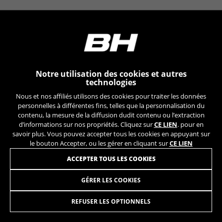
YSC, CONSENT, PREF, VISITOR_INFO1_LIVE, GPS, yt-
remote-device-id, yt.innertube::requests,
yt.innertube::nextId, yt-remote-connected-devices, yt-
remote-session-app, yt-remote-cast-installed, yt-
remote-session-name, yt-remote-fast-check-period,
cf_preload, cfuser, cf_lastActivity, _cfuser, cf_session,
cfStats, cfUserDate, cfFirstMonthVisit, cfuid,
cfUserSession, cf_preload, cf_session
Notre utilisation des cookies et autres
technologies
Cookies de performance
Nous et nos affiliés utilisons des cookies pour traiter les données
Nous réalisons un suivi fonctionnel pour
personnelles à différentes fins, telles que la personnalisation du
analyser la façon dont notre site web est utilisé.
contenu, la mesure de la diffusion dudit contenu ou l’extraction
d’informations sur nos propriétés. Cliquez sur
CE LIEN
. pour en
Ces données nous aident à découvrir des
savoir plus. Vous pouvez accepter tous les cookies en appuyant sur
erreurs et à mettre au point de nouvelles
le bouton Accepter, ou les gérer en cliquant sur
CE LIEN
fonctionnalités. Cela nous permet également de
tester l’efficacité de notre site web. En outre, ces
ACCEPTER TOUS LES COOKIES
cookies fournissent des informations pour
l’analyse publicitaire et le marketing d’affiliation.
GÉRER LES COOKIES
DROPOUT AERO RC
19,95
€
Cookies utilisées :
_ga, _gat, _gid
REFUSER LES OPTIONNELS
AJOUTER AU PANIER
Les cookies indiqués sont la propriété de Google, Inc.
Vous pouvez obtenir de plus amples informations sur