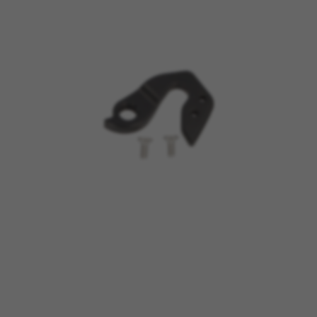
GÉRER LES COOKIES
REFUSER TOUS LES COOKIES
ACCEPTER TOUS LES COOKIES
Cookies strictement nécessaires
Nous utilisons des cookies obligatoires pour
assurer l’exploitation essentielle du web et pour
garantir le bon fonctionnement de certaines
fonctionnalités,comme la connexion au site ou
l’ajout d’un produit à votre panier. Ce suivi est
activé en permanence
Cookies utilisées :
VSF516, COOKIELEGAL_BH_V2, bhbikes_langcountry,