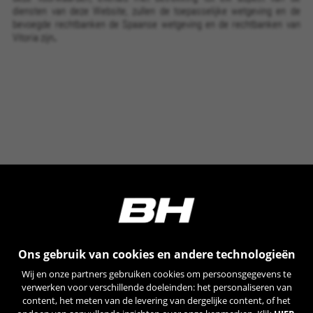
diensten van deze Website, zullen de toepasselijke wetgeving en de
bevoegde rechtbanken de Spaanse wetgeving en de rechtbanken van
Vitoria zijn
.
Ons gebruik van cookies en andere technologieën
Wij en onze partners gebruiken cookies om persoonsgegevens te
verwerken voor verschillende doeleinden: het personaliseren van
WORD LID VAN ONZE NIEUWSBRIEF
content, het meten van de levering van dergelijke content, of het