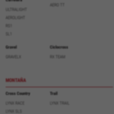
AERO TT
ULTRALIGHT
AEROLIGHT
RS1
SL1
BEHEER COOKIES
Gravel
Ciclocross
ALLE COOKIES WEIGEREN
GRAVELX
RX TEAM
ALLE COOKIES ACCEPTEREN
Strikt noodzakelijke cookies
MONTAÑA
Wij gebruiken verplichte cookies om essentiële
websitehandelingen mogelijk te maken en om
ervoor te zorgen dat bepaalde functies goed
Cross Country
Trail
werken, zoals de mogelijkheid om in te loggen
LYNX RACE
LYNX TRAIL
of een product aan uw winkelwagen toe te
voegen.
LYNX SLS