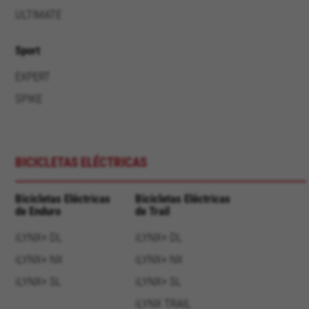
Gebruikte cookies:
ULTIMATE
VSF516, COOKIELEGAL_BH_V2, bhbikes_langcountry,
YSC, CONSENT, PREF, VISITOR_INFO1_LIVE, GPS, yt-
remote-device-id, yt.innertube::requests,
Sport
yt.innertube::nextId, yt-remote-connected-devices, yt-
remote-session-app, yt-remote-cast-installed, yt-
EXPERT
remote-session-name, yt-remote-fast-check-period,
cf_preload, cfuser, cf_lastActivity, _cfuser, cf_session,
SPIKE
cfStats, cfUserDate, cfFirstMonthVisit, cfuid,
cfUserSession, cf_preload, cf_session
Prestatiecookies
BICICLETAS ELÉCTRICAS
Wij gebruiken functionele tracking om te
analyseren hoe onze website wordt gebruikt.
Bicicletas Eléctricas
Bicicletas Eléctricas
Deze gegevens helpen ons om fouten te
de Enduro
de Trail
ontdekken en nieuwe ontwerpen te
ontwikkelen. Ook kunnen we hiermee de
iLYNX+ DL
iLYNX+ DL
effectiviteit van onze website testen. Daarnaast
zorgen deze cookies voor meer inzicht met het
iLYNX+ NX
iLYNX+ NX
oog op advertentieanalyse en affiliate
iLYNX+ SL
iLYNX+ SL
marketing.
Gebruikte cookies:
iLYNX TRAIL