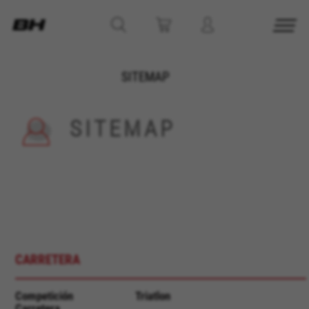
SITEMAP
SITEMAP
CARRETERA
Competición
Triatlon
Carretera