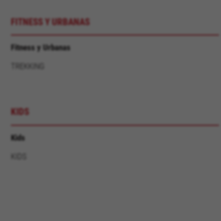
IDE, NID, ANID, DV, 1P_JAR
FITNESS Y URBANAS
De aangeduide cookies zijn het eigendom van Google,
Inc. Kijk voor meer informatie over cookies van Google
op
#descriptionUrl#
Fitness y Urbanas
Las cookies indicadas son titularidad de Emarsys.
TREKKING
Puedes obtener más información sobre las cookies de
Emarsys en
#descriptionUrl3#
De aangegeven cookies zijn eigendom van Emarsys.
Meer informatie over de cookies van Emarsys vindt u
op
https://emarsys.com/privacy-policy/
KIDS
Kids
GUARDAR CONFIGURACIÓN
KIDS
U kunt deze informatie opnieuw raadplegen door de sectie
‘Cookiesbeleid’ te bezoeken.