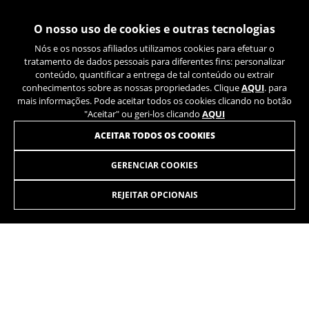
O nosso uso de cookies e outras tecnologias
Nós e os nossos afiliados utilizamos cookies para efetuar o
tratamento de dados pessoais para diferentes fins: personalizar
conteúdo, quantificar a entrega de tal conteúdo ou extrair
conhecimentos sobre as nossas propriedades. Clique
AQUI
. para
mais informações. Pode aceitar todos os cookies clicando no botão
"Aceitar" ou geri-los clicando
AQUI
ACEITAR TODOS OS COOKIES
GERENCIAR COOKIES
ATOMX LYNX 6 PRO-SE
6.999,90 €
desde 583,00 € por
mês
REJEITAR OPCIONAIS
SELECIONAR
A necessidade de desenvolver uma bicicleta elétrica de alto
rendimento impulsionou o lançamento do projeto ATOMX
Carbon. Formou-se uma equipa com especialistas do campo
das geometrias, suspensões e rendimentos em MTB,