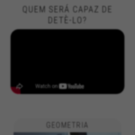
QUEM SERÁ CAPAZ DE
DETÈ-LO?
GERENCIAR COOKIES
REJEITAR TODOS OS COOKIES
ACEITAR TODOS OS COOKIES
GEOMETRIA
Cookies estritamente necessários