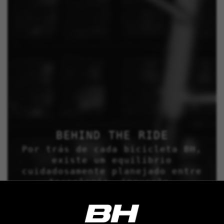
BEHIND THE RIDE
Por trás de cada bicicleta BH,
existe um equilíbrio
cuidadosamente planejado entre
tecnologia, inovação,
artesanato e processos de
controle contínuos.