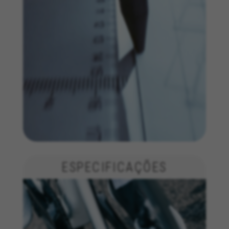
Utilizamos os cookies necessários para permitir
operações essenciais do site e garantir que
determinadas funcionalidades funcionem
corretamente, tais como a opção de iniciar
sessão ou adicionar um produto ao seu
carrinho de compras.
Cookies usadas:
VSF516, COOKIELEGAL_BH_V2, bhbikes_langcountry,
YSC, CONSENT, PREF, VISITOR_INFO1_LIVE, GPS, yt-
remote-device-id, yt.innertube::requests,
yt.innertube::nextId, yt-remote-connected-devices, yt-
remote-session-app, yt-remote-cast-installed, yt-
remote-session-name, yt-remote-fast-check-period,
cf_preload, cfuser, cf_lastActivity, _cfuser, cf_session,
cfStats, cfUserDate, cfFirstMonthVisit, cfuid,
cfUserSession, cf_preload, cf_session
ESPECIFICAÇÕES
Cookies de desempenho
Utilizamos um rastreamento funcional para
analisar a forma como o nosso site é utilizado.
Estes dados ajudam-nos a identificar erros e a
desenvolver novos designs. Também nos