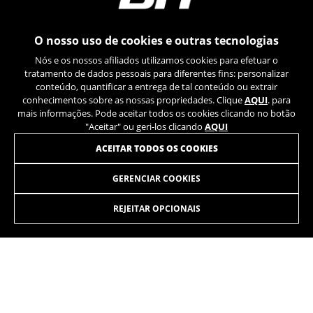
Poderá obter mais informações sobre os cookies da
Google em
https://policies.google.com/privacy/google-
partners?hl=en-US
O nosso uso de cookies e outras tecnologias
Nós e os nossos afiliados utilizamos cookies para efetuar o
Cookies de segmentação/publicidade
tratamento de dados pessoais para diferentes fins: personalizar
Nós (incluindo as plataformas de redes sociais,
conteúdo, quantificar a entrega de tal conteúdo ou extrair
tais como o Google, Facebook e Instagram)
conhecimentos sobre as nossas propriedades. Clique
AQUI
. para
utilizamos o rastreamento de marketing para
mais informações. Pode aceitar todos os cookies clicando no botão
fornecer ofertas personalizadas de forma a que
"Aceitar" ou geri-los clicando
AQUI
os nossos clientes desfrutem de uma
JUNTE-SE À NOSSA NEWSLETTER
ACEITAR TODOS OS COOKIES
experiência BH Bikes completa. Mesmo que não
aceite este rastreamento, continuará a
GERENCIAR COOKIES
visualizar anúncios de bicicletas BH noutras
plataformas aleatoriamente.
REJEITAR OPCIONAIS
Cookies usadas:
_fbp, fr, datr
Os cookies indicados são propriedade da Facebook.
INSTAGRAM
TIK TOK
Poderá obter mais informações sobre os cookies da
Facebook em
YOUTUBE
FACEBOOK
https://www.facebook.com/policies/cookies/
TWITTER
SPOTIFY
IDE, NID, ANID, DV, 1P_JAR