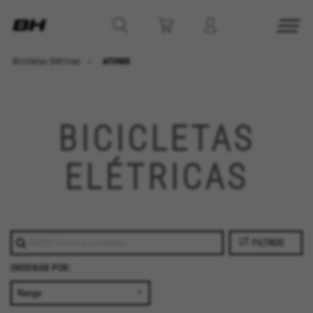
Bicicletas Elétricas
ATOMX
GERENCIAR COOKIES
REJEITAR TODOS OS COOKIES
BICICLETAS
ACEITAR TODOS OS COOKIES
ELÉTRICAS
Cookies estritamente necessários
Utilizamos os cookies necessários para permitir
operações essenciais do site e garantir que
FILTROS
determinadas funcionalidades funcionem
corretamente, tais como a opção de iniciar
ORDENAR POR:
sessão ou adicionar um produto ao seu
carrinho de compras.
Cookies usadas: