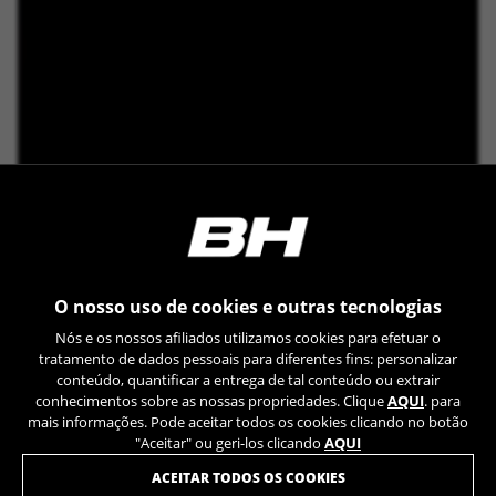
O nosso uso de cookies e outras tecnologias
Nós e os nossos afiliados utilizamos cookies para efetuar o
tratamento de dados pessoais para diferentes fins: personalizar
conteúdo, quantificar a entrega de tal conteúdo ou extrair
conhecimentos sobre as nossas propriedades. Clique
AQUI
. para
mais informações. Pode aceitar todos os cookies clicando no botão
"Aceitar" ou geri-los clicando
AQUI
ACEITAR TODOS OS COOKIES