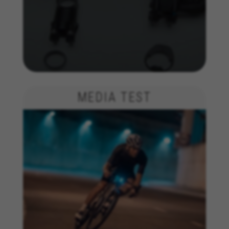
aceite este rastreamento, continuará a
visualizar anúncios de bicicletas BH noutras
plataformas aleatoriamente.
Cookies usadas:
_fbp, fr, datr
Os cookies indicados são propriedade da Facebook.
Poderá obter mais informações sobre os cookies da
Facebook em
https://www.facebook.com/policies/cookies/
MEDIA TEST
IDE, NID, ANID, DV, 1P_JAR
Os cookies indicados são propriedade da Google, Inc.
Poderá obter mais informações sobre os cookies da
Google em
#descriptionUrl#
Las cookies indicadas son titularidad de Emarsys.
Puedes obtener más información sobre las cookies de
Emarsys en
#descriptionUrl3#
Os cookies indicados são propriedade da Emarsys.
Pode obter mais informações sobre os cookies da
Emarsys em
https://emarsys.com/privacy-policy/