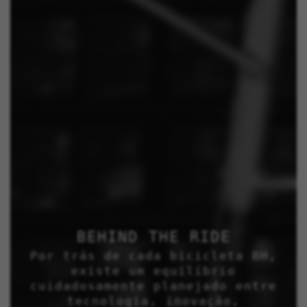
BEHIND THE RIDE
Por trás de cada bicicleta BH,
existe um equilíbrio
cuidadosamente planejado entre
tecnologia, inovação,