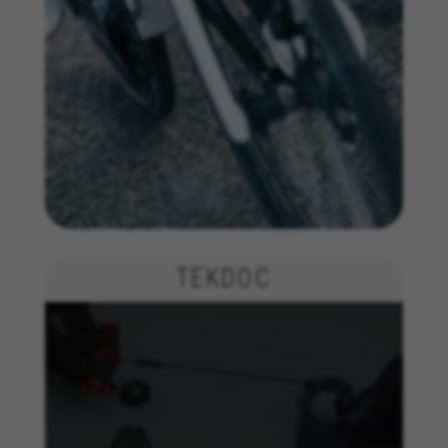
Utilizamos um rastreamento funcional para
analisar a forma como o nosso site é utilizado.
Estes dados ajudam-nos a identificar erros e a
desenvolver novos designs. Também nos
permite testar a eficácia do nosso site. Além
disso, estes cookies fornecem informações para
análise de publicidade e marketing de afiliados.
Cookies usadas:
_ga, _gat, _gid
Os cookies indicados são propriedade da Google, Inc.
Poderá obter mais informações sobre os cookies da
Google em
https://policies.google.com/privacy/google-
partners?hl=en-US
TEKDOC
Cookies de segmentação/publicidade
Nós (incluindo as plataformas de redes sociais,
tais como o Google, Facebook e Instagram)
utilizamos o rastreamento de marketing para
fornecer ofertas personalizadas de forma a que
os nossos clientes desfrutem de uma
experiência BH Bikes completa. Mesmo que não