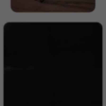
GUARDAR CONFIGURACIÓN
Você pode consultar novamente essas informações visitando a
seção de "Política de Cookies".