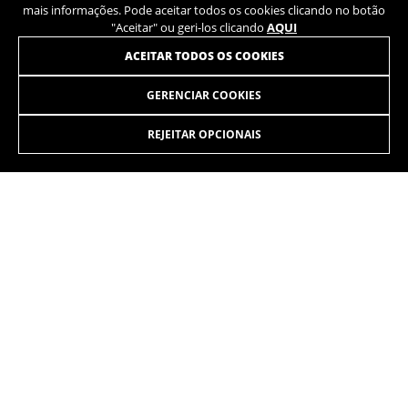
mais informações. Pode aceitar todos os cookies clicando no botão
"Aceitar" ou geri-los clicando
AQUI
ACEITAR TODOS OS COOKIES
GERENCIAR COOKIES
LYNX SLS 7.5
5.999,90€
-15%
5.099,90
€
REJEITAR OPCIONAIS
SELECIONAR
Foco, pensamento, estratégia. Cada movimento é calculado,
cada decisão tomada com precisão. Os músculos se
contraem, resistindo à pressão, repetindo o esforço uma e
outra vez… e outra vez… superando nossos próprios limites.
As cores exibidas no site podem ser ligeiramente diferentes das que
aparecem na realidade.