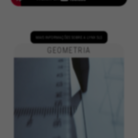
REJEITAR TODOS OS COOKIES
ACEITAR TODOS OS COOKIES
MAIS INFORMAÇÕES SOBRE A LYNX SLS
Cookies estritamente necessários
GEOMETRIA
Utilizamos os cookies necessários para permitir
operações essenciais do site e garantir que
determinadas funcionalidades funcionem
corretamente, tais como a opção de iniciar
sessão ou adicionar um produto ao seu
carrinho de compras.
Cookies usadas:
VSF516, COOKIELEGAL_BH_V2, bhbikes_langcountry,
YSC, CONSENT, PREF, VISITOR_INFO1_LIVE, GPS, yt-
remote-device-id, yt.innertube::requests,
yt.innertube::nextId, yt-remote-connected-devices, yt-
remote-session-app, yt-remote-cast-installed, yt-
remote-session-name, yt-remote-fast-check-period,
cf_preload, cfuser, cf_lastActivity, _cfuser, cf_session,
cfStats, cfUserDate, cfFirstMonthVisit, cfuid,