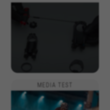
utilizamos o rastreamento de marketing para
fornecer ofertas personalizadas de forma a que
os nossos clientes desfrutem de uma
experiência BH Bikes completa. Mesmo que não
aceite este rastreamento, continuará a
visualizar anúncios de bicicletas BH noutras
plataformas aleatoriamente.
Cookies usadas:
_fbp, fr, datr
Os cookies indicados são propriedade da Facebook.
Poderá obter mais informações sobre os cookies da
Facebook em
https://www.facebook.com/policies/cookies/
IDE, NID, ANID, DV, 1P_JAR
Os cookies indicados são propriedade da Google, Inc.
MEDIA TEST
Poderá obter mais informações sobre os cookies da
Google em
#descriptionUrl#
Las cookies indicadas son titularidad de Emarsys.
Puedes obtener más información sobre las cookies de
Emarsys en
#descriptionUrl3#