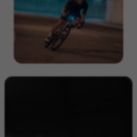
Os cookies indicados são propriedade da Emarsys.
Pode obter mais informações sobre os cookies da
Emarsys em
https://emarsys.com/privacy-policy/
GUARDAR CONFIGURACIÓN
Você pode consultar novamente essas informações visitando a
seção de "Política de Cookies".