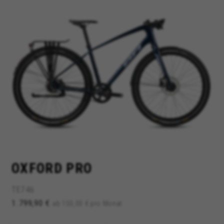
COOKIES VERWALTEN
ALLE COOKIES ABLEHNEN
ALLE COOKIES AKZEPTIEREN
Unbedingt notwendige Cookies
Wir verwenden die erforderlichen Cookies, um
OXFORD PRO
grundsätzliche Vorgänge auf der Webseite
möglich zu machen und sicherzustellen, dass
bestimmte Funktionen korrekt ausgeführt
TE746
werden, wie die Login-Option oder das
1.799,90 €
ab 150,00 € pro Monat
Hinzufügen eines Produkts in Ihren Warenkorb.
Verwendete Cookies: