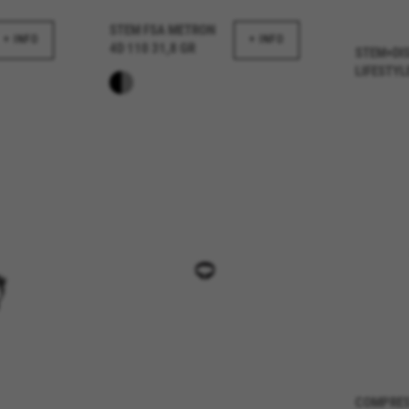
STEM FSA METRON
+ INFO
+ INFO
4D 110 31,8 GR
STEM+DI
ALLE COOKIES ABLEHNEN
LIFESTYL
es
chen Cookies, um grundsätzliche Vorgänge auf der Webseite mögl
te Funktionen korrekt ausgeführt werden, wie die Login-Option od
kes_langcountry, YSC, CONSENT, PREF, VISITOR_INFO1_LIVE, GPS, yt-remote-device-i
connected-devices, yt-remote-session-app, yt-remote-cast-installed, yt-remote-sessio
y, _cfuser, cf_session, cfStats, cfUserDate, cfFirstMonthVisit, cfuid, cfUserSession, cf_pr
acking für die Analyse wie unsere Webseite genutzt wird. Diese Da
entwickeln. Sie erlauben uns, die Effektivität unserer Webseite z
 Werbeanalyse und das Affiliate-Marketing.
COMPRES