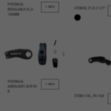
POTENCIA
Die angegebenen Cookies gehöre
+ INFO
STEM SL 31,8 // +17º
REGULABLE 25,4 -
partners?hl=en-US
180MM
Targeting-/Werbe-Cookies
Wir (einschließlich Plattform
personalisierte Angebote bere
sehen Sie die BH Bikes-Werbe
Verwendete Cookies:
_fbp, fr, datr
Die angegebenen Cookies gehöre
IDE, NID, ANID, DV, 1P_JAR
Die angegebenen Cookies gehöre
POTENCIA
+ INFO
Las cookies indicadas son titul
AEROLIGHT ACR 90
Die angegebenen Cookies sind E
R
STEM 110L, 90-160