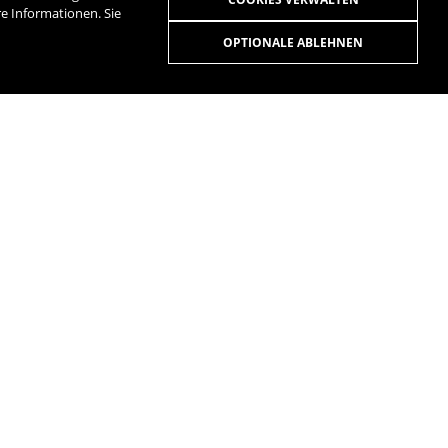
ere Informationen. Sie
OPTIONALE ABLEHNEN
R
SPOTIFY
ANLEITUNGEN
FRAGEN UND ANTWORTEN