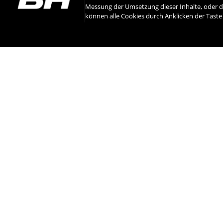
Messung der Umsetzung dieser Inhalte, oder d
können alle Cookies durch Anklicken der Tast
INSTAGRAM
HÄNDLER
KONTAKT
ÜBER BH
KO