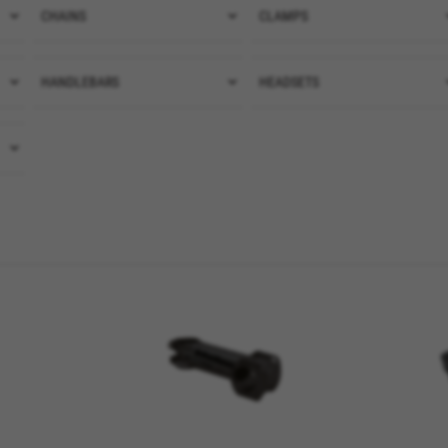
CHAINS
(4)
CLAMPS
(1)
CHAINS
CLAMPS
VER TODOS
CLAMPS SEAT
(7)
HANDLEBARS
(1)
HEADSETS
(20)
HANDLEBARS
HEADSETS
VER TODOS
HANDLEBARS AND AEROBAR
VER TODOS
TRIATHLON
(7)
HANDLEBARS MTB
(1)
HANDLEBARS ROAD
(5)
VER TODOS