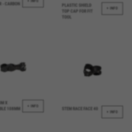
+ INFO
R - CARBON
PLASTIC SHIELD
//policies.google.com/privacy/google-
+ INFO
TOP CAP FOR FIT
TOOL
utzen das Werbe-Tracking, um
n Sie dieses Tracking zulassen,
://www.facebook.com/policies/cookies/
iptionUrl#
#descriptionUrl3#
OM X
+ INFO
er
https://emarsys.com/privacy-policy/
BLE 108MM
STEM RACE FACE 40
+ INFO