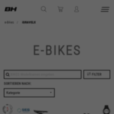
e-Bikes
iGRAVELX
E-BIKES
FILTER
SORTIEREN NACH: