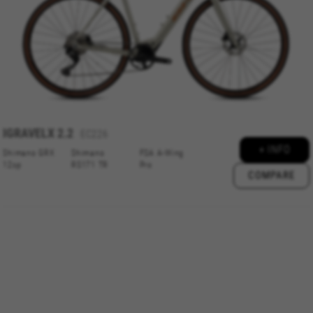
GUARDAR CONFIGURACIÓN
Sie können diese Informationen erneut einsehen, indem Sie
den Abschnitt „Cookie-Richtlinie“ besuchen.
IGRAVELX
2.2
EC226
+ INFO
Shimano GRX
Shimano
FSA A-Wing
12sp
RS171 TR
Pro
COMPARE