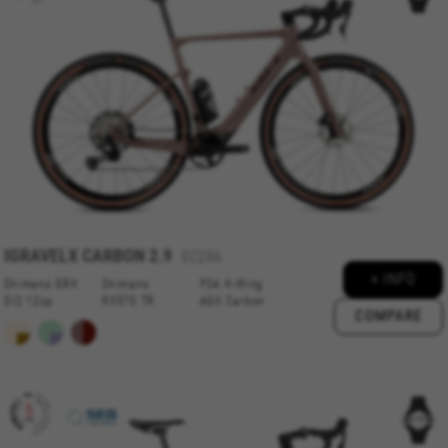
IGRAVELX
CARBON 2.9
EC296
+ INFO
Shimano GRX
Shimano
FSA K-Wing
DI2 12sp
RX570 TR
AGX Carbon
COMPARE
COOKIES VERWALTEN
ALLE COOKIES ABLEHNEN