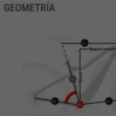
GEOMETRÍA