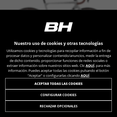
Nuestro uso de cookies y otras tecnologías
Utilizamos cookies y tecnologías para recopilar información a fin de
procesar datos y personalizar contenido/anuncios, medir la entrega
de dicho contenido, proporcionar funciones de redes sociales o
GRAVELX 6.0 AT
4.999,90 €
LG607
extraer información sobre nuestros sitios web. Clic
AQUÍ
. para más
Shimano GRX
Shimano GRX
Vision SC45
información. Puedes aceptar todas las cookies pulsando el botón
DI2 12sp
610 46/30
“Aceptar” o configurarlas clicando
AQUÍ
+ INFO
ACEPTAR TODAS LAS COOKIES
COMPARAR
CONFIGURAR COOKIES
RECHAZAR OPCIONALES