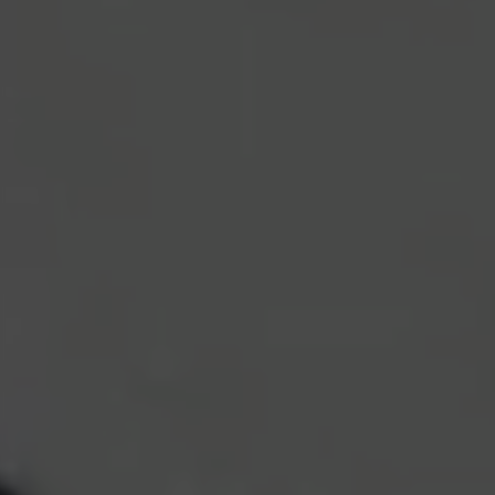
Las cookies indicadas son titularidad de Google, Inc.
Puedes obtener más información sobre las cookies de
Google en
https://policies.google.com/technologies/types
Las cookies indicadas son titularidad de Emarsys.
Puedes obtener más información sobre las cookies de
Emarsys en
#descriptionUrl3#
Las cookies indicadas son titularidad de Emarsys.
Puedes obtener más información sobre las cookies de
Emarsys en
https://emarsys.com/privacy-policy/
GUARDAR CONFIGURACIÓN
Puedes volver a consultar esta información visitando la sección de
"Política de cookies".