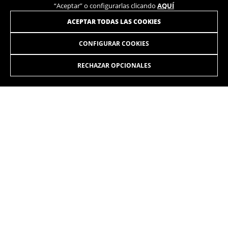
“Aceptar” o configurarlas clicando
AQUÍ
ACEPTAR TODAS LAS COOKIES
CONFIGURAR COOKIES
RS1 5.5
4.999,90 €
desde 417,00 € al mes
RECHAZAR OPCIONALES
SELECIONA
En cada una de tus pedaladas luchas contra el viento. Una
batalla que ahora dejas de sufrir para pasar a disfrutar. Solo
los ciclistas conocemos esa sensación de rendimiento,
poderío y eficacia que logramos cuando físico y material
trabajan al 100%. La adicción a la velocidad.
Los colores que se muestran en la web pueden ser ligeramente distintos a
como se muestran en la realidad.