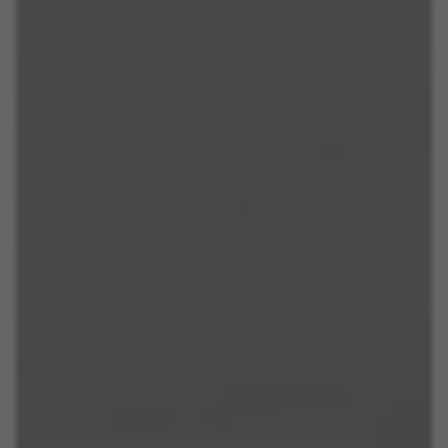
Las cookies indicadas son titularidad de Emarsys.
Puedes obtener más información sobre las cookies de
Emarsys en
https://emarsys.com/privacy-policy/
GUARDAR CONFIGURACIÓN
Puedes volver a consultar esta información visitando la sección
de "Política de cookies".