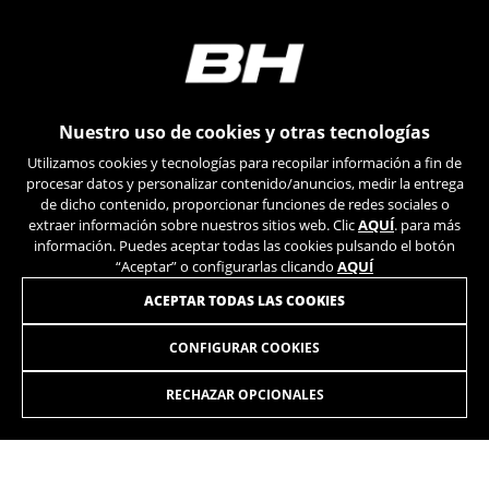
Nuestro uso de cookies y otras tecnologías
Utilizamos cookies y tecnologías para recopilar información a fin de
procesar datos y personalizar contenido/anuncios, medir la entrega
de dicho contenido, proporcionar funciones de redes sociales o
extraer información sobre nuestros sitios web. Clic
AQUÍ
. para más
información. Puedes aceptar todas las cookies pulsando el botón
“Aceptar” o configurarlas clicando
AQUÍ
ACEPTAR TODAS LAS COOKIES
CONFIGURAR COOKIES
AEROLIGHT DISC 5.0
6.999,90 €
desde 583,00 € al
mes
RECHAZAR OPCIONALES
SELECIONA