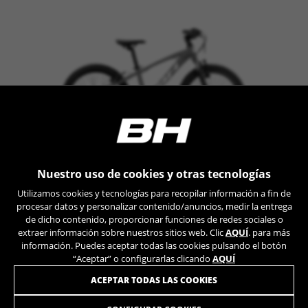
_ga, _gat, _gid
Las cookies indicadas son titularidad de Google, Inc.
Puedes obtener más información sobre las cookies de
Google en
https://policies.google.com/privacy/google-
partners?hl=en-US
Cookies dirigidas/publicidad
Estas cookies pueden ser establecidas a través
de nuestro sitio por nuestros socios
publicitarios. Pueden ser utilizadas por esas
empresas para crear un perfil de sus intereses
EXPERT JUNIOR 20 SUSP
Nuestro uso de cookies y otras tecnologías
y mostrarle anuncios relevantes en otros sitios.
No almacenan directamente información
+ INFO
Utilizamos cookies y tecnologías para recopilar información a fin de
personal, sino que se basan en la identificación
K2053
469,90€
procesar datos y personalizar contenido/anuncios, medir la entrega
única de su navegador y dispositivo de Internet.
COMPARAR
399,40 €
de dicho contenido, proporcionar funciones de redes sociales o
extraer información sobre nuestros sitios web. Clic
AQUÍ
. para más
Cookies utilizadas:
información. Puedes aceptar todas las cookies pulsando el botón
_fbp, fr, datr
Shimano
110 - 140 CM
6 - 10 YEARS
“Aceptar” o configurarlas clicando
AQUÍ
Tourney
Las cookies indicadas son titularidad de Facebook.
Puedes obtener más información sobre las cookies de
ACEPTAR TODAS LAS COOKIES
Facebook en
https://www.facebook.com/policies/cookies/