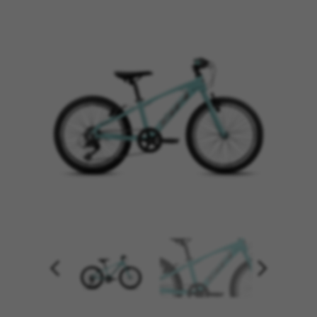
CONFIGURACIÓN DE COOKIES
RECHAZAR TODAS LAS COOKIES
ACEPTAR TODAS LAS COOKIES
Cookies necesarias
Estas cookies son necesarias para que el sitio
web funcione y no se pueden desactivar en
nuestros sistemas. Puede configurar su
navegador para bloquear o alertar sobre estas
cookies, pero alguna áreas del sitio no
funcionarán. Estas cookies no almacenan